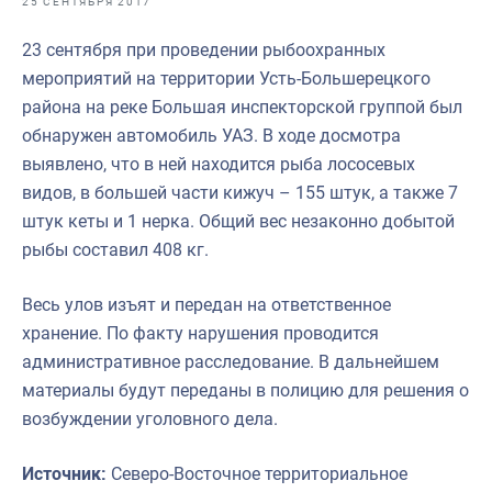
25 СЕНТЯБРЯ 2017
Отраслевые СМИ
23 сентября при проведении рыбоохранных
Выставки и конференции
мероприятий на территории Усть-Большерецкого
Научно-практическая литература
района на реке Большая инспекторской группой был
обнаружен автомобиль УАЗ. В ходе досмотра
Рыбоохрана России
выявлено, что в ней находится рыба лососевых
Отрасль в цифрах
видов, в большей части кижуч – 155 штук, а также 7
штук кеты и 1 нерка. Общий вес незаконно добытой
Инфографика
рыбы составил 408 кг.
Большая африканская экспедиция
Весь улов изъят и передан на ответственное
Укрепление духовно-нравственных ценностей
хранение. По факту нарушения проводится
События в России и мире
административное расследование. В дальнейшем
материалы будут переданы в полицию для решения о
возбуждении уголовного дела.
Источник:
Северо-Восточное территориальное