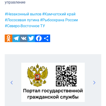
управление
Метки:
#Незаконный вылов
#Камчатский край
#Лососевая путина
#Рыбоохрана России
#Северо-Восточное ТУ
Odnoklassniki
Telegram
VK
Twitter
Facebook
Отправить