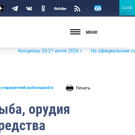
Версия
CLOSE
CLOSE
для
слабовидящих
МЕНЮ
Аукционы 20-21 июля 2026 г.
На официальном сайте Рос
Печать
 у нарушителей рыбоохраной в
ыба, орудия
средства