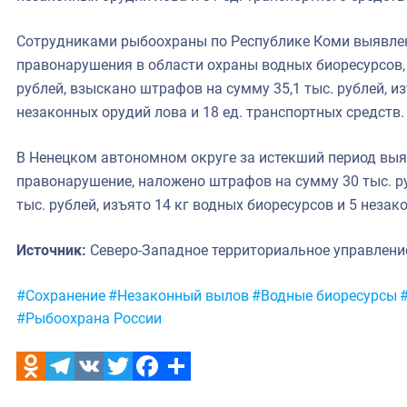
Сотрудниками рыбоохраны по Республике Коми выявле
правонарушения в области охраны водных биоресурсов,
рублей, взыскано штрафов на сумму 35,1 тыс. рублей, из
незаконных орудий лова и 18 ед. транспортных средств.
В Ненецком автономном округе за истекший период вы
правонарушение, наложено штрафов на сумму 30 тыс. р
тыс. рублей, изъято 14 кг водных биоресурсов и 5 незак
Источник:
Северо-Западное территориальное управлен
Метки:
#Сохранение
#Незаконный вылов
#Водные биоресурсы
#Рыбоохрана России
Odnoklassniki
Telegram
VK
Twitter
Facebook
Отправить