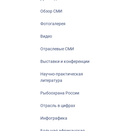
Отрасль в ци
Инфографика
Обзор СМИ
Большая афр
Фотогалерея
Укрепление д
ценностей
Видео
События в Ро
Отраслевые СМИ
Выставки и конференции
Научно-практическая
литература
Рыбоохрана России
Отрасль в цифрах
Инфографика
Большая африканская