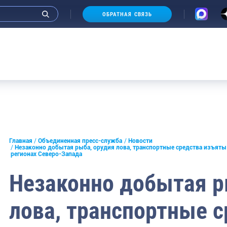
ОБРАТНАЯ СВЯЗЬ
и интервью руководства
Главная
Объединенная пресс-служба
Новости
Незаконно добытая рыба, орудия лова, транспортные средства изъяты
регионах Северо-Запада
СМИ
Незаконно добытая р
конференции
ическая литература
лова, транспортные 
России