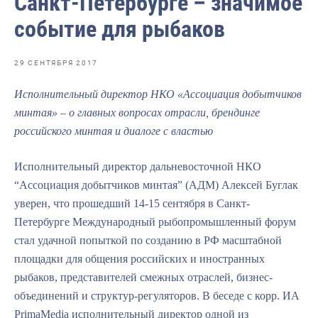
Санкт-Петербурге – значимое
Отраслевые СМИ
событие для рыбаков
Выставки и конференции
Научно-практическая литература
29 СЕНТЯБРЯ 2017
Рыбоохрана России
Исполнительный директор НКО «Ассоциация добытчиков
минтая» – о главных вопросах отрасли, брендинге
Отрасль в цифрах
российского минтая и диалоге с властью
Инфографика
Исполнительный директор дальневосточной НКО
Большая африканская экспедиция
“Ассоциация добытчиков минтая” (АДМ) Алексей Буглак
Укрепление духовно-нравственных ценностей
уверен, что прошедший 14-15 сентября в Санкт-
Петербурге Международный рыбопромышленный форум
События в России и мире
стал удачной попыткой по созданию в РФ масштабной
площадки для общения российских и иностранных
рыбаков, представителей смежных отраслей, бизнес-
объединений и структур-регуляторов. В беседе с корр. ИА
PrimaMedia исполнительный директор одной из