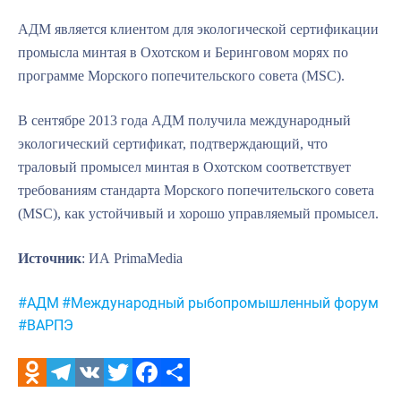
АДМ является клиентом для экологической сертификации
промысла минтая в Охотском и Беринговом морях по
программе Морского попечительского совета (MSC).
В сентябре 2013 года АДМ получила международный
экологический сертификат, подтверждающий, что
траловый промысел минтая в Охотском соответствует
требованиям стандарта Морского попечительского совета
(MSC), как устойчивый и хорошо управляемый промысел.
Источник
: ИА PrimaMedia
Метки:
#АДМ
#Международный рыбопромышленный форум
#ВАРПЭ
Odnoklassniki
Telegram
VK
Twitter
Facebook
Отправить