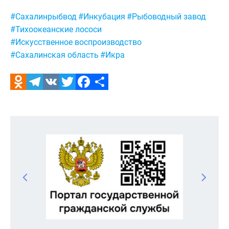
Метки:
#Сахалинрыбвод
#Инкубация
#Рыбоводный завод
#Тихоокеанские лососи
#Искусственное воспроизводство
#Сахалинская область
#Икра
Odnoklassniki
Telegram
VK
Twitter
Facebook
Отправить