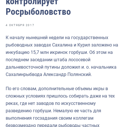
контролирует
Отраслевые СМИ
Росрыболовство
Выставки и конференции
Научно-практическая литература
4 ОКТЯБРЯ 2017
Рыбоохрана России
К началу нынешней недели на государственных
рыбоводных заводах Сахалина и Курил заложено на
Отрасль в цифрах
инкубацию 15,7 млн икринок горбуши. Об этом на
Инфографика
последнем заседании штаба лососевой
дальневосточной путины доложил и. о. начальника
Большая африканская экспедиция
Сахалинрыбвода Александр Полянский.
Укрепление духовно-нравственных ценностей
По его словам, дополнительные объемы икры в
События в России и мире
сложных условиях пришлось собирать даже на тех
реках, где нет заводов по искусственному
разведению горбуши. Немалую ее часть для
выполнения госзадания своим коллегам
безвозмездно передали рыбоводы частных