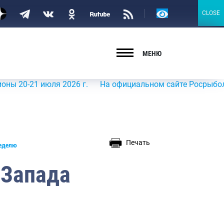
Версия
CLOSE
CLOSE
для
слабовидящих
МЕНЮ
0-21 июля 2026 г.
На официальном сайте Росрыболовства
Печать
неделю
-Запада