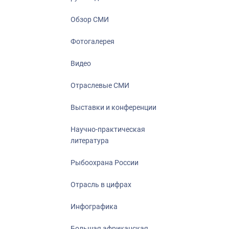
Отрасль в ци
Инфографика
Обзор СМИ
Большая афр
Фотогалерея
Укрепление д
ценностей
Видео
События в Ро
Отраслевые СМИ
Выставки и конференции
Научно-практическая
литература
Рыбоохрана России
Отрасль в цифрах
Инфографика
Большая африканская