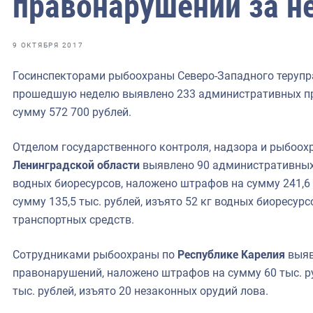
правонарушений за н
фрах
иканская экспедиция
9 ОКТЯБРЯ 2017
уховно-нравственных
Госинспекторами рыбоохраны Северо-Западного терупр
прошедшую неделю выявлено 233 административных п
ссии и мире
сумму 572 700 рублей.
Отделом государственного контроля, надзора и рыбоох
Ленинградской области
выявлено 90 административных
водных биоресурсов, наложено штрафов на сумму 241,6 
сумму 135,5 тыс. рублей, изъято 52 кг водных биоресурс
транспортных средств.
Сотрудниками рыбоохраны по
Республике Карелия
выяв
правонарушений, наложено штрафов на сумму 60 тыс. р
тыс. рублей, изъято 20 незаконных орудий лова.