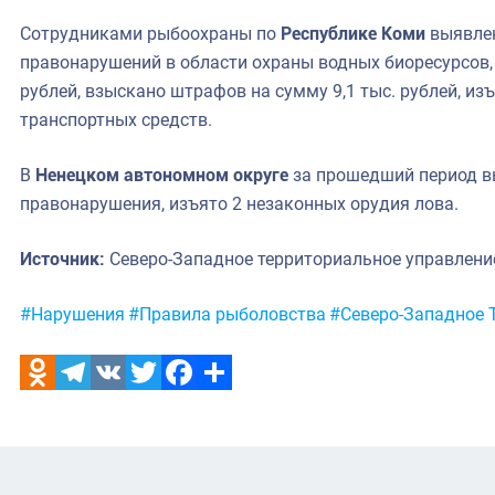
Сотрудниками рыбоохраны по
Республике Коми
выявлен
правонарушений в области охраны водных биоресурсов,
рублей, взыскано штрафов на сумму 9,1 тыс. рублей, изъ
транспортных средств.
В
Ненецком автономном округе
за прошедший период в
правонарушения, изъято 2 незаконных орудия лова.
Источник:
Северо-Западное территориальное управлен
Метки:
#Нарушения
#Правила рыболовства
#Северо-Западное 
Odnoklassniki
Telegram
VK
Twitter
Facebook
Отправить