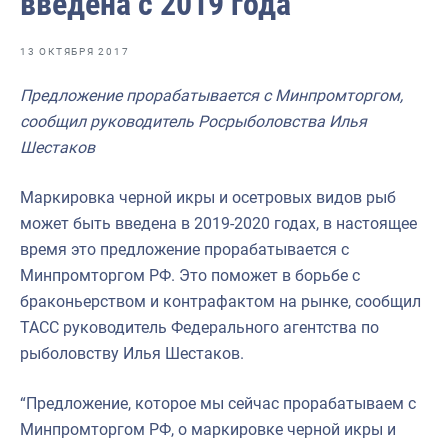
введена с 2019 года
Отраслевые СМИ
Выставки и конференции
13 ОКТЯБРЯ 2017
Научно-практическая литература
Предложение прорабатывается с Минпромторгом,
сообщил руководитель Росрыболовства Илья
Рыбоохрана России
Шестаков
Отрасль в цифрах
Маркировка черной икры и осетровых видов рыб
Инфографика
может быть введена в 2019-2020 годах, в настоящее
Большая африканская экспедиция
время это предложение прорабатывается с
Минпромторгом РФ. Это поможет в борьбе с
Укрепление духовно-нравственных ценностей
браконьерством и контрафактом на рынке, сообщил
События в России и мире
ТАСС руководитель Федерального агентства по
рыболовству Илья Шестаков.
“Предложение, которое мы сейчас прорабатываем с
Минпромторгом РФ, о маркировке черной икры и