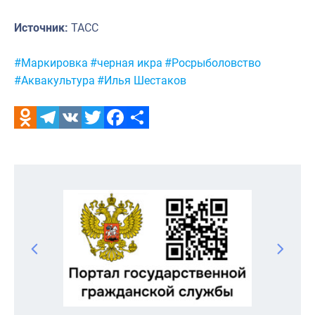
Источник:
ТАСС
Метки:
#Маркировка
#черная икра
#Росрыболовство
#Аквакультура
#Илья Шестаков
Odnoklassniki
Telegram
VK
Twitter
Facebook
Отправить