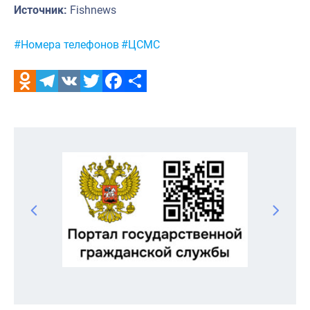
Источник:
Fishnews
Метки:
#Номера телефонов
#ЦСМС
Odnoklassniki
Telegram
VK
Twitter
Facebook
Отправить