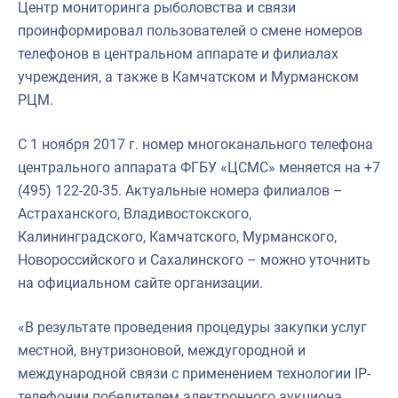
Центр мониторинга рыболовства и связи
Отраслевые СМИ
проинформировал пользователей о смене номеров
Выставки и конференции
телефонов в центральном аппарате и филиалах
учреждения, а также в Камчатском и Мурманском
Научно-практическая литература
РЦМ.
Рыбоохрана России
С 1 ноября 2017 г. номер многоканального телефона
Отрасль в цифрах
центрального аппарата ФГБУ «ЦСМС» меняется на +7
Инфографика
(495) 122-20-35. Актуальные номера филиалов –
Астраханского, Владивостокского,
Большая африканская экспедиция
Калининградского, Камчатского, Мурманского,
Укрепление духовно-нравственных ценностей
Новороссийского и Сахалинского – можно уточнить
на официальном сайте организации.
События в России и мире
«В результате проведения процедуры закупки услуг
местной, внутризоновой, междугородной и
международной связи с применением технологии IP-
телефонии победителем электронного аукциона