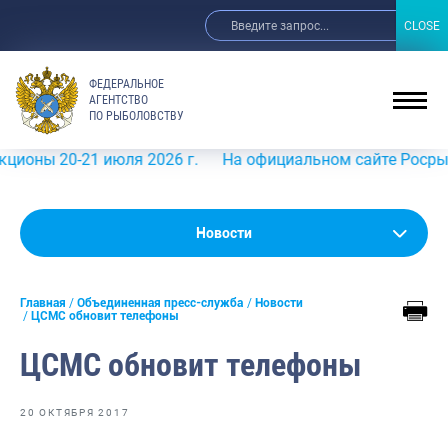
CLOSE
CLOSE
ФЕДЕРАЛЬНОЕ
АГЕНТСТВО
ПО РЫБОЛОВСТВУ
 20-21 июля 2026 г.
На официальном сайте Росрыболовст
Новости
Новости
Анонсы
Главная
Объединенная пресс-служба
Новости
Выступления и интервью руководства
ЦСМС обновит телефоны
Обзор СМИ
ЦСМС обновит телефоны
Фотогалерея
20 ОКТЯБРЯ 2017
Видео