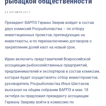
рыбацкой общественности
Отраслевые СМИ
Выставки и конференции
23 ОКТЯБРЯ 2017
Научно-практическая литература
Президент ВАРПЭ Герман Зверев войдет в состав
двух комиссий Росрыболовства – по отбору
Рыбоохрана России
инвестиционных проектов, претендующих на
Отрасль в цифрах
инвестквоты, и по перезаключению договоров о
закреплении долей квот на новый срок.
Инфографика
Большая африканская экспедиция
Идею включить представителей Всероссийской
ассоциации рыбохозяйственных предприятий,
Укрепление духовно-нравственных ценностей
предпринимателей и экспортеров в состав комиссии,
События в России и мире
которая будет осуществлять отбор инвестпроектов,
руководитель Росрыболовства Илья Шестаков
высказал на общем собрании ВАРПЭ в мае. 18
октября он предложил президенту ассоциации
Герману Звереву войти в комиссию по