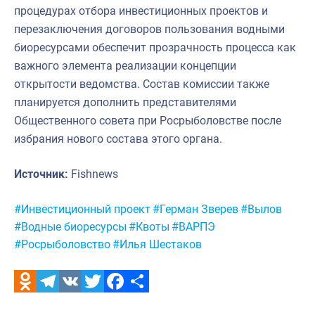
процедурах отбора инвестиционных проектов и
перезаключения договоров пользования водными
биоресурсами обеспечит прозрачность процесса как
важного элемента реализации концепции
открытости ведомства. Состав комиссии также
планируется дополнить представителями
Общественного совета при Росрыболовстве после
избрания нового состава этого органа.
Источник:
Fishnews
Метки:
#Инвестиционный проект
#Герман Зверев
#Вылов
#Водные биоресурсы
#Квоты
#ВАРПЭ
#Росрыболовство
#Илья Шестаков
Odnoklassniki
Telegram
VK
Twitter
Facebook
Отправить