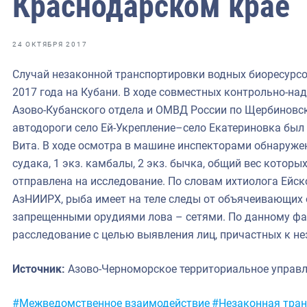
Краснодарском крае
фрах
иканская экспедиция
24 ОКТЯБРЯ 2017
уховно-нравственных
Случай незаконной транспортировки водных биоресурс
2017 года на Кубани. В ходе совместных контрольно-н
ссии и мире
Азово-Кубанского отдела и ОМВД России по Щербиновс
автодороги село Ей-Укрепление–село Екатериновка был
Вита. В ходе осмотра в машине инспекторами обнаружена
судака, 1 экз. камбалы, 2 экз. бычка, общий вес которы
отправлена на исследование. По словам ихтиолога Ейс
АзНИИРХ, рыба имеет на теле следы от объячеивающих 
запрещенными орудиями лова – сетями. По данному ф
расследование с целью выявления лиц, причастных к не
Источник:
Азово-Черноморское территориальное управ
Метки:
#Межведомственное взаимодействие
#Незаконная тра