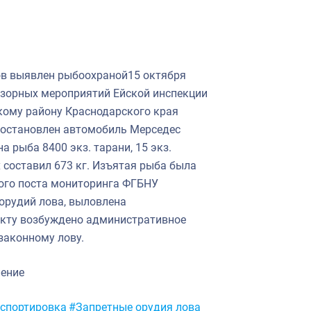
ов выявлен рыбоохраной15 октября
адзорных мероприятий Ейской инспекции
кому району Краснодарского края
 остановлен автомобиль Мерседес
 рыба 8400 экз. тарани, 15 экз.
х составил 673 кг. Изъятая рыба была
кого поста мониторинга ФГБНУ
орудий лова, выловлена
акту возбуждено административное
законному лову.
ление
нспортировка
#Запретные орудия лова