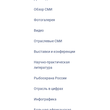
Отрасль в ци
Инфографика
Обзор СМИ
Большая афр
Фотогалерея
Укрепление д
ценностей
Видео
События в Ро
Отраслевые СМИ
Выставки и конференции
Научно-практическая
литература
Рыбоохрана России
Отрасль в цифрах
Инфографика
Большая африканская