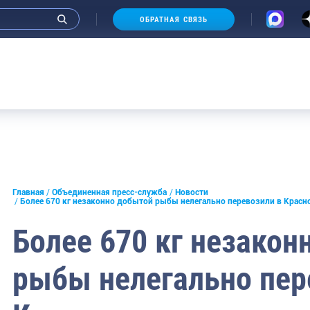
ОБРАТНАЯ СВЯЗЬ
и интервью руководства
Главная
Объединенная пресс-служба
Новости
Более 670 кг незаконно добытой рыбы нелегально перевозили в Красн
СМИ
Более 670 кг незакон
конференции
рыбы нелегально пер
ическая литература
России