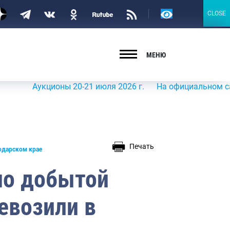
Версия
CLOSE
CLOSE
для
слабовидящих
МЕНЮ
Аукционы 20-21 июля 2026 г.
На официальном сайте Рос
Печать
одарском крае
но добытой
евозили в