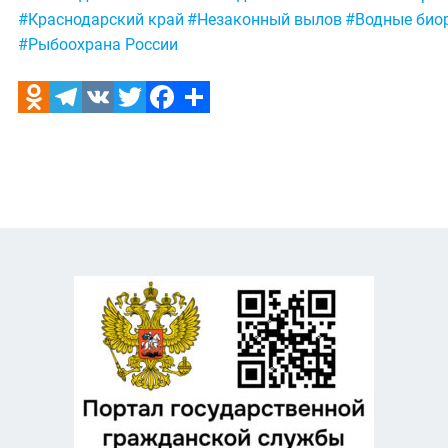
#Краснодарский край
#Незаконный вылов
#Водные био
#Рыбоохрана России
Odnoklassniki
Telegram
VK
Twitter
Facebook
Отправить