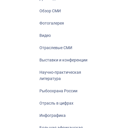
Отрасль в ци
Инфографика
Обзор СМИ
Большая афр
Фотогалерея
Укрепление д
ценностей
Видео
События в Ро
Отраслевые СМИ
Выставки и конференции
Научно-практическая
литература
Рыбоохрана России
Отрасль в цифрах
Инфографика
Большая африканская