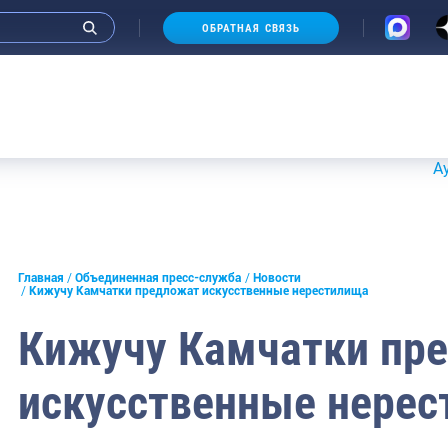
ОБРАТНАЯ СВЯЗЬ
Аукционы 
и интервью руководства
Главная
Объединенная пресс-служба
Новости
Кижучу Камчатки предложат искусственные нерестилища
СМИ
Кижучу Камчатки пр
конференции
искусственные нере
ическая литература
России