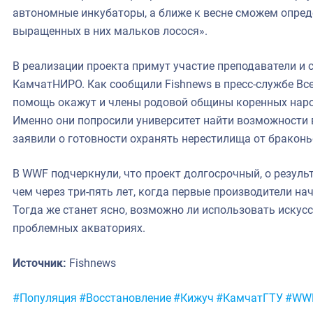
автономные инкубаторы, а ближе к весне сможем опре
выращенных в них мальков лосося».
В реализации проекта примут участие преподаватели и 
КамчатНИРО. Как сообщили Fishnews в пресс-службе Вс
помощь окажут и члены родовой общины коренных наро
Именно они попросили университет найти возможности
заявили о готовности охранять нерестилища от браконь
В WWF подчеркнули, что проект долгосрочный, о резуль
чем через три-пять лет, когда первые производители на
Тогда же станет ясно, возможно ли использовать искус
проблемных акваториях.
Источник:
Fishnews
Метки:
#Популяция
#Восстановление
#Кижуч
#КамчатГТУ
#WW