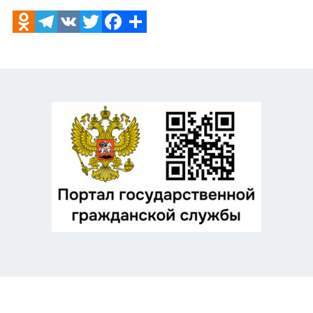
Odnoklassniki
Telegram
VK
Twitter
Facebook
Отправить