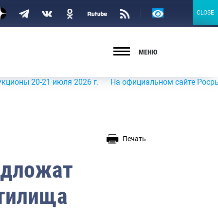
Версия
CLOSE
CLOSE
для
слабовидящих
МЕНЮ
20-21 июля 2026 г.
На официальном сайте Росрыболовст
Печать
едложат
стилища