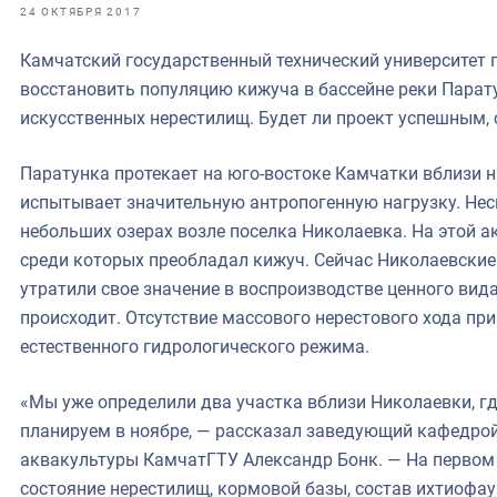
фрах
24 ОКТЯБРЯ 2017
Камчатский государственный технический университет
иканская экспедиция
восстановить популяцию кижуча в бассейне реки Пара
уховно-нравственных
искусственных нерестилищ. Будет ли проект успешным, с
ссии и мире
Паратунка протекает на юго-востоке Камчатки вблизи н
испытывает значительную антропогенную нагрузку. Нес
небольших озерах возле поселка Николаевка. На этой а
среди которых преобладал кижуч. Сейчас Николаевские
утратили свое значение в воспроизводстве ценного вида
происходит. Отсутствие массового нерестового хода пр
естественного гидрологического режима.
«Мы уже определили два участка вблизи Николаевки, гд
планируем в ноябре, — рассказал заведующий кафедрой
аквакультуры КамчатГТУ Александр Бонк. — На первом 
состояние нерестилищ, кормовой базы, состав ихтиофау