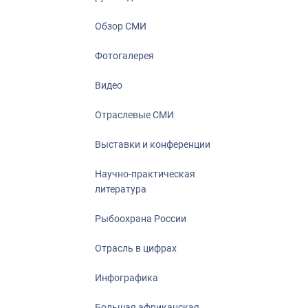
Отрасль в ци
Инфографика
Обзор СМИ
Большая афр
Фотогалерея
Укрепление д
ценностей
Видео
События в Ро
Отраслевые СМИ
Выставки и конференции
Научно-практическая
литература
Рыбоохрана России
Отрасль в цифрах
Инфографика
Большая африканская