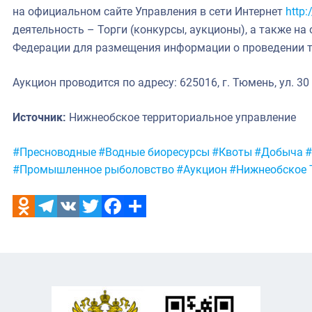
на официальном сайте Управления в сети Интернет
http:
деятельность – Торги (конкурсы, аукционы), а также н
Федерации для размещения информации о проведении 
Аукцион проводится по адресу: 625016, г. Тюмень, ул. 30
Источник:
Нижнеобское территориальное управление
Метки:
#Пресноводные
#Водные биоресурсы
#Квоты
#Добыча
#
#Промышленное рыболовство
#Аукцион
#Нижнеобское 
Odnoklassniki
Telegram
VK
Twitter
Facebook
Отправить