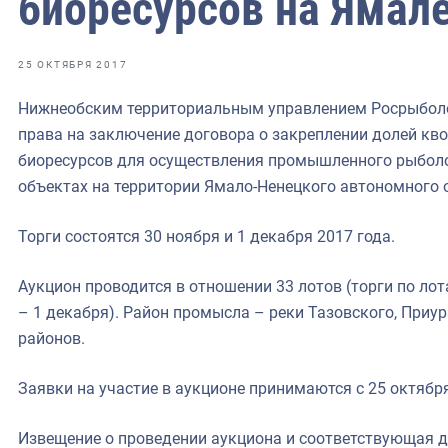
биоресурсов на Ямал
фрах
иканская экспедиция
25 ОКТЯБРЯ 2017
уховно-нравственных
Нижнеобским территориальным управлением Росрыболо
права на заключение договора о закреплении долей кв
ссии и мире
биоресурсов для осуществления промышленного рыбол
объектах на территории Ямало-Ненецкого автономного 
Торги состоятся 30 ноября и 1 декабря 2017 года.
Аукцион проводится в отношении 33 лотов (торги по лот
– 1 декабря). Район промысла – реки Тазовского, Приу
районов.
Заявки на участие в аукционе принимаются с 25 октября
Извещение о проведении аукциона и соответствующая 