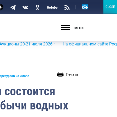
Версия
CLOSE
CLOSE
для
слабовидящих
МЕНЮ
ы 20-21 июля 2026 г.
На официальном сайте Росрыболовс
Печать
оресурсов на Ямале
я состоится
обычи водных