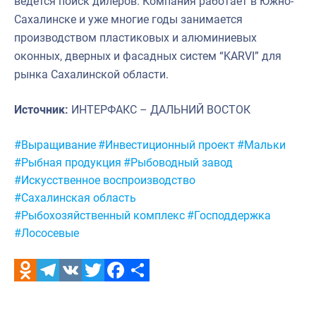
ведется поиск дилеров. Компания работает в Южно-
Сахалинске и уже многие годы занимается
производством пластиковых и алюминиевых
оконных, дверных и фасадных систем “KARVI” для
рынка Сахалинской области.
Источник:
ИНТЕРФАКС – ДАЛЬНИЙ ВОСТОК
Метки:
#Выращивание
#Инвестиционный проект
#Мальки
#Рыбная продукция
#Рыбоводный завод
#Искусственное воспроизводство
#Сахалинская область
#Рыбохозяйственный комплекс
#Господдержка
#Лососевые
Odnoklassniki
Telegram
VK
Twitter
Facebook
Отправить