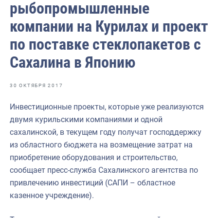
рыбопромышленные
Отраслевые СМИ
компании на Курилах и проект
Выставки и конференции
по поставке стеклопакетов с
Научно-практическая литература
Сахалина в Японию
Рыбоохрана России
Отрасль в цифрах
30 ОКТЯБРЯ 2017
Инфографика
Инвестиционные проекты, которые уже реализуются
Большая африканская экспедиция
двумя курильскими компаниями и одной
сахалинской, в текущем году получат господдержку
Укрепление духовно-нравственных ценностей
из областного бюджета на возмещение затрат на
События в России и мире
приобретение оборудования и строительство,
сообщает пресс-служба Сахалинского агентства по
привлечению инвестиций (САПИ – областное
казенное учреждение).