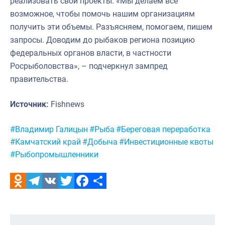
реализовать свои проекты. «Мы делаем все
возможное, чтобы помочь нашим организациям
получить эти объемы. Разъясняем, помогаем, пишем
запросы. Доводим до рыбаков региона позицию
федеральных органов власти, в частности
Росрыболовства», – подчеркнул зампред
правительства.
Источник:
Fishnews
Метки:
#Владимир Галицын
#Рыба
#Береговая переработка
#Камчатский край
#Добыча
#Инвестиционные квоты
#Рыбопромышленники
Odnoklassniki
Telegram
VK
Twitter
Facebook
Отправить