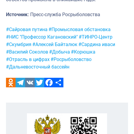
Источник:
Пресс-служба Росрыболовства
Метки:
#Сайровая путина
#Промысловая обстановка
#НИС "Профессор Кагановский"
#ТИНРО-Центр
#Скумбрия
#Алексей Байталюк
#Сардина иваси
#Василий Соколов
#Добыча
#Корюшка
#Отрасль в цифрах
#Росрыболовство
#Дальневосточный бассейн
Odnoklassniki
Telegram
VK
Twitter
Facebook
Отправить