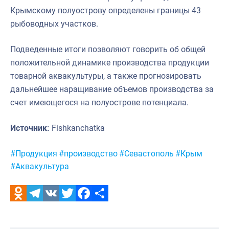
Крымскому полуострову определены границы 43
рыбоводных участков.
Подведенные итоги позволяют говорить об общей
положительной динамике производства продукции
товарной аквакультуры, а также прогнозировать
дальнейшее наращивание объемов производства за
счет имеющегося на полуострове потенциала.
Источник:
Fishkanchatka
Метки:
#Продукция
#производство
#Севастополь
#Крым
#Аквакультура
Odnoklassniki
Telegram
VK
Twitter
Facebook
Отправить