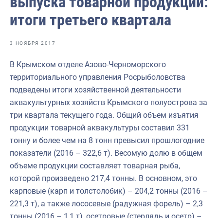
выпуска товарной продукции:
Отраслевые СМИ
итоги третьего квартала
Выставки и конференции
Научно-практическая литература
3 НОЯБРЯ 2017
Рыбоохрана России
В Крымском отделе Азово-Черноморского
территориального управления Росрыболовства
Отрасль в цифрах
подведены итоги хозяйственной деятельности
Инфографика
аквакультурных хозяйств Крымского полуострова за
три квартала текущего года. Общий объем изъятия
Большая африканская экспедиция
продукции товарной аквакультуры составил 331
Укрепление духовно-нравственных ценностей
тонну и более чем на 8 тонн превысил прошлогодние
показатели (2016 – 322,6 т). Весомую долю в общем
События в России и мире
объеме продукции составляет товарная рыба,
которой произведено 217,4 тонны. В основном, это
карповые (карп и толстолобик) – 204,2 тонны (2016 –
221,3 т), а также лососевые (радужная форель) – 2,3
тонны (2016 – 1,1 т), осетровые (стерлядь и осетр) –