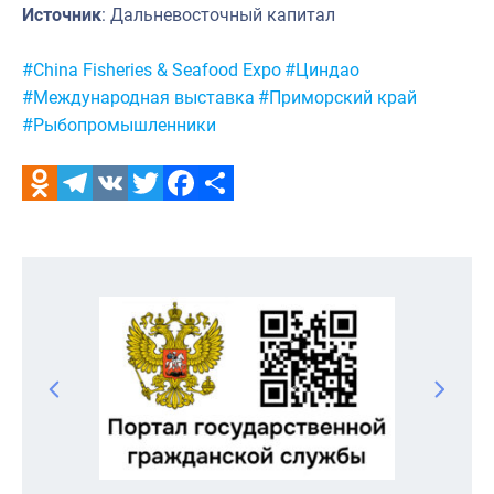
Источник
: Дальневосточный капитал
Метки:
#China Fisheries & Seafood Expo
#Циндао
#Международная выставка
#Приморский край
#Рыбопромышленники
Odnoklassniki
Telegram
VK
Twitter
Facebook
Отправить