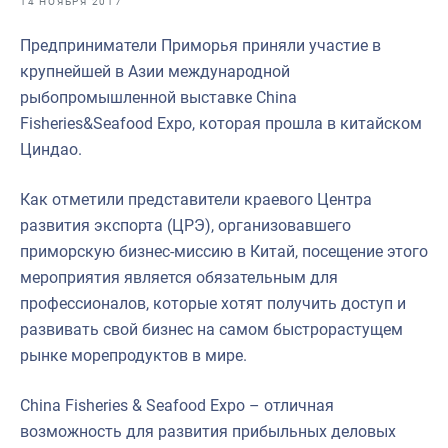
14 НОЯБРЯ 2017
Отраслевые СМИ
Предприниматели Приморья приняли участие в
Выставки и конференции
крупнейшей в Азии международной
Научно-практическая литература
рыбопромышленной выставке China
Fisheries&Seafood Expo, которая прошла в китайском
Рыбоохрана России
Циндао.
Отрасль в цифрах
Как отметили представители краевого Центра
Инфографика
развития экспорта (ЦРЭ), организовавшего
Большая африканская экспедиция
приморскую бизнес-миссию в Китай, посещение этого
мероприятия является обязательным для
Укрепление духовно-нравственных ценностей
профессионалов, которые хотят получить доступ и
События в России и мире
развивать свой бизнес на самом быстрорастущем
рынке морепродуктов в мире.
China Fisheries & Seafood Expo – отличная
возможность для развития прибыльных деловых