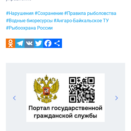
Метки:
#Нарушения
#Сохранение
#Правила рыболовства
#Водные биоресурсы
#Ангаро-Байкальское ТУ
#Рыбоохрана России
Odnoklassniki
Telegram
VK
Twitter
Facebook
Отправить