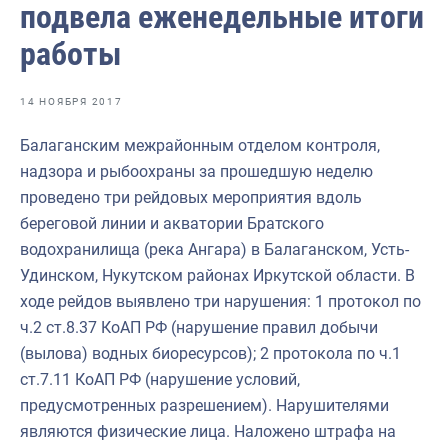
подвела еженедельные итоги
Отраслевые СМИ
работы
Выставки и конференции
Научно-практическая литература
14 НОЯБРЯ 2017
Рыбоохрана России
Балаганским межрайонным отделом контроля,
Отрасль в цифрах
надзора и рыбоохраны за прошедшую неделю
проведено три рейдовых мероприятия вдоль
Инфографика
береговой линии и акватории Братского
Большая африканская экспедиция
водохранилища (река Ангара) в Балаганском, Усть-
Удинском, Нукутском районах Иркутской области. В
Укрепление духовно-нравственных ценностей
ходе рейдов выявлено три нарушения: 1 протокол по
События в России и мире
ч.2 ст.8.37 КоАП РФ (нарушение правил добычи
(вылова) водных биоресурсов); 2 протокола по ч.1
ст.7.11 КоАП РФ (нарушение условий,
предусмотренных разрешением). Нарушителями
являются физические лица. Наложено штрафа на