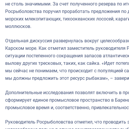
не столь значимыми. За счет полученного резерва по и
Росрыболовства поручил проработать предложения по
морских млекопитающих, тихоокеанских лососей, караг
моллюсков.
Отдельная дискуссия развернулась вокруг целесообраз
Карском море. Как отметил заместитель руководителя Р
ситуации постепенного сокращения запасов атлантическ
вылову других тресковых, таких, как сайка. «Идет поте
мы сейчас не понимаем, что происходит с популяцией с
мы должны предложить этот ресурс рыбакам», – завери
Дополнительные исследования позволят включить в про
сформирует единое промысловое пространство в Барен
промысловое время и, соответственно, привлекательнос
Руководитель Росрыболовства отметил, что проводить 