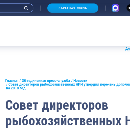
ОБРАТНАЯ СВЯЗЬ
Аукционы 20-
и интервью руководства
Главная
Объединенная пресс-служба
Новости
Совет директоров рыбохозяйственных НИИ утвердил перечень дополн
на 2018 год
СМИ
Совет директоров
конференции
ическая литература
рыбохозяйственных 
России