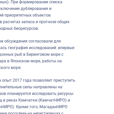
дных). При формировании списка
исключение дублирования и
ий приоритетных объектов
в расчетах запаса и прогнозе общих
водных биоресурсов.
м обсуждения согласовали для
лась география исследований: впервые
донных рыб в Беринговом море с
ара в Японском море, работы на
ского моря.
 опыт 2017 года позволяет приступить
лнительные силы направлены на
зов планируется исследовать ресурсы
щ в реках Камчатки (КамчатНИРО) и
анНИРО). Кроме того, МагаданНИРО
ими лососями на нерестилищах с