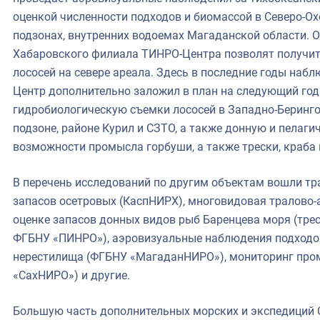
оценкой численности подходов и биомассой в Северо-О
подзонах, внутренних водоемах Магаданской области.
Хабаровского филиала ТИНРО-Центра позволят получит
лососей на севере ареала. Здесь в последние годы наб
Центр дополнительно заложил в план на следующий год
гидробиологическую съемки лососей в Западно-Беринго
подзоне, районе Курил и СЗТО, а также донную и пелаг
возможности промысла горбуши, а также трески, краба
В перечень исследований по другим объектам вошли тр
запасов осетровых (КаспНИРХ), многовидовая тралово-
оценке запасов донных видов рыб Баренцева моря (треск
ФГБНУ «ПИНРО»), аэровизуальные наблюдения подходов
нерестилища (ФГБНУ «МагаданНИРО»), мониторинг пром
«СахНИРО») и другие.
Большую часть дополнительных морских и экспедиций 