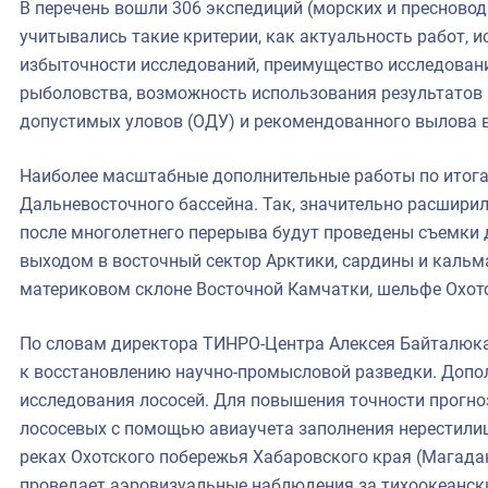
В перечень вошли 306 экспедиций (морских и пресново
учитывались такие критерии, как актуальность работ, 
избыточности исследований, преимущество исследован
рыболовства, возможность использования результатов 
допустимых уловов (ОДУ) и рекомендованного вылова 
Наиболее масштабные дополнительные работы по итога
Дальневосточного бассейна. Так, значительно расшири
после многолетнего перерыва будут проведены съемки 
выходом в восточный сектор Арктики, сардины и кальм
материковом склоне Восточной Камчатки, шельфе Охот
По словам директора ТИНРО-Центра Алексея Байталюка
к восстановлению научно-промысловой разведки. Допо
исследования лососей. Для повышения точности прогно
лососевых с помощью авиаучета заполнения нерестили
реках Охотского побережья Хабаровского края (Магад
проведает аэровизуальные наблюдения за тихоокеанск