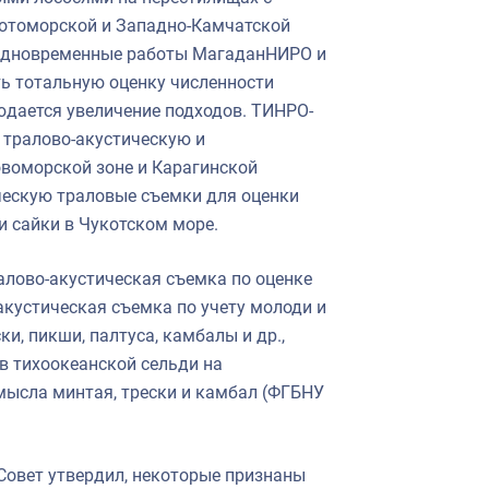
хотоморской и Западно-Камчатской
 Одновременные работы МагаданНИРО и
ь тотальную оценку численности
людается увеличение подходов. ТИНРО-
 тралово-акустическую и
воморской зоне и Карагинской
ическую траловые съемки для оценки
 и сайки в Чукотском море.
алово-акустическая съемка по оценке
акустическая съемка по учету молоди и
и, пикши, палтуса, камбалы и др.,
 тихоокеанской сельди на
ысла минтая, трески и камбал (ФГБНУ
Совет утвердил, некоторые признаны