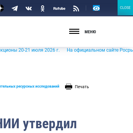
Версия
CLOSE
CLOSE
для
слабовидящих
МЕНЮ
21 июля 2026 г.
На официальном сайте Росрыболовства 
Печать
ительных ресурсных исследований
НИИ утвердил