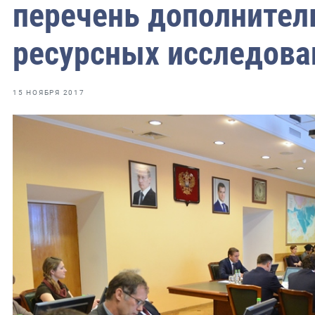
фрах
перечень дополните
ресурсных исследован
иканская экспедиция
уховно-нравственных
15 НОЯБРЯ 2017
ссии и мире