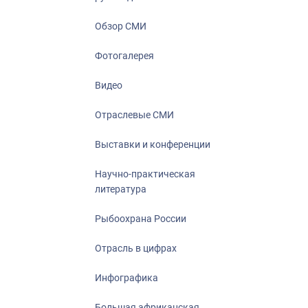
Отрасль в ци
Инфографика
Обзор СМИ
Большая афр
Фотогалерея
Укрепление д
ценностей
Видео
События в Ро
Отраслевые СМИ
Выставки и конференции
Научно-практическая
литература
Рыбоохрана России
Отрасль в цифрах
Инфографика
Большая африканская