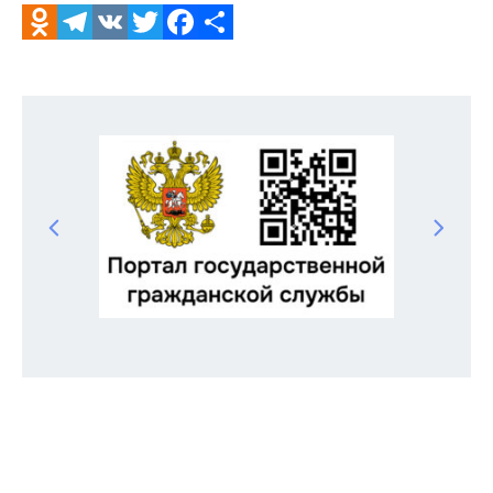
Odnoklassniki
Telegram
VK
Twitter
Facebook
Отправить