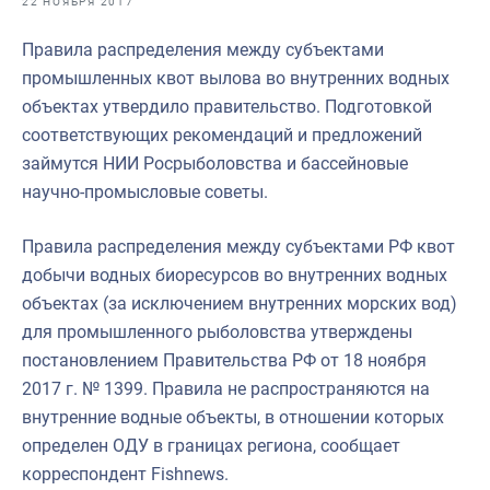
22 НОЯБРЯ 2017
Отраслевые СМИ
Правила распределения между субъектами
Выставки и конференции
промышленных квот вылова во внутренних водных
Научно-практическая литература
объектах утвердило правительство. Подготовкой
соответствующих рекомендаций и предложений
Рыбоохрана России
займутся НИИ Росрыболовства и бассейновые
Отрасль в цифрах
научно-промысловые советы.
Инфографика
Правила распределения между субъектами РФ квот
Большая африканская экспедиция
добычи водных биоресурсов во внутренних водных
объектах (за исключением внутренних морских вод)
Укрепление духовно-нравственных ценностей
для промышленного рыболовства утверждены
События в России и мире
постановлением Правительства РФ от 18 ноября
2017 г. № 1399. Правила не распространяются на
внутренние водные объекты, в отношении которых
определен ОДУ в границах региона, сообщает
корреспондент Fishnews.