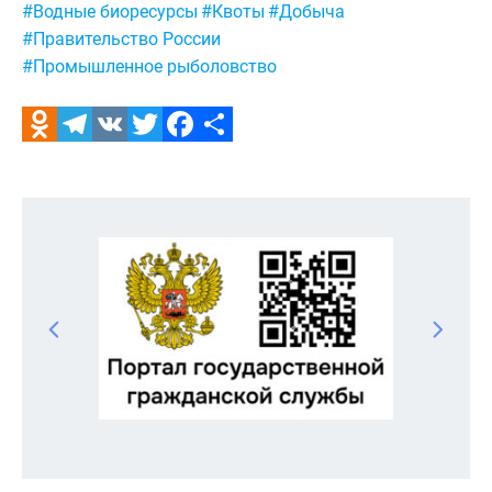
#Водные биоресурсы
#Квоты
#Добыча
#Правительство России
#Промышленное рыболовство
Odnoklassniki
Telegram
VK
Twitter
Facebook
Отправить