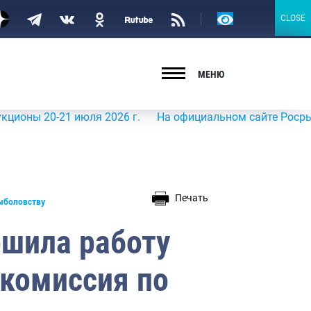
Версия
CLOSE
CLOSE
для
слабовидящих
МЕНЮ
20-21 июля 2026 г.
На официальном сайте Росрыболовств
Печать
рыболовству
ршила работу
 комиссия по