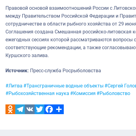
Правовой основой взаимоотношений России с Литовско
между Правительством Российской Федерации и Правит
сотрудничестве в области рыбного хозяйства от 29 июня
Соглашения создана Смешанная российско-литовская ко
ежегодных сессиях которой рассматриваются вопросы 
соответствующие рекомендации, а также согласовываю
Куршского залива.
Источник:
Пресс-служба Росрыболовства
Метки:
#Литва
#Трансграничные водные объекты
#Сергей Голо
#Рыбохозяйственная наука
#Комиссия
#Рыболовство
Odnoklassniki
Telegram
VK
Twitter
Facebook
Отправить