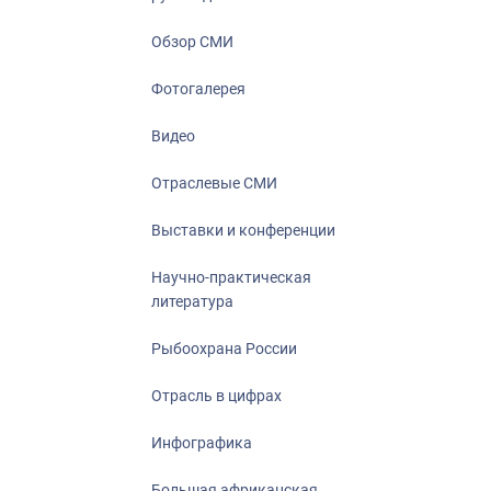
Отрасль в ци
Инфографика
Обзор СМИ
Большая афр
Фотогалерея
Укрепление д
ценностей
Видео
События в Ро
Отраслевые СМИ
Выставки и конференции
Научно-практическая
литература
Рыбоохрана России
Отрасль в цифрах
Инфографика
Большая африканская