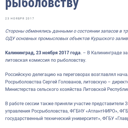
рыболовству
фрах
иканская экспедиция
23 НОЯБРЯ 2017
уховно-нравственных
Стороны обменялись данными о состоянии запасов в т
ОДУ основных промысловых объектов Куршского залива
ссии и мире
Калининград, 23 ноября 2017 года
. – В Калининграде з
литовская комиссия по рыболовству.
Российскую делегацию на переговорах возглавлял нача
Росрыболовства Сергей Голованов, литовскую – директ
Министерства сельского хозяйства Литовской Республи
В работе сессии также приняли участие представители 
управления Росрыболовства, ФГБНУ «АтлантНИРО», ФГ
государственный технический университет», ФГБУ «Глав