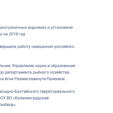
рансграничных водоемах и установили
 на 2018 год
авершила работу смешанная российско-
льник Управления науки и образования
ор департамента рыбного хозяйства
ки Агне Размиславичуте-Паленене.
Западно-Балтийского территориального
БОУ ВО «Калининградский
рыбвод».