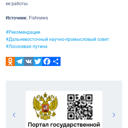
ее работы.
Источник:
Fishnews
Метки:
#Рекомендации
#Дальневосточный научно-промысловый совет
#Лососевая путина
Odnoklassniki
Telegram
VK
Twitter
Facebook
Отправить