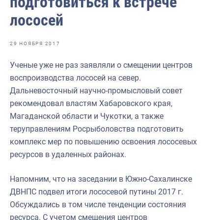
подготовиться к встрече
Отраслевые СМИ
лососей
Выставки и конференции
Научно-практическая литература
29 НОЯБРЯ 2017
Рыбоохрана России
Ученые уже не раз заявляли о смещении центров
воспроизводства лососей на север.
Отрасль в цифрах
Дальневосточный научно-промысловый совет
Инфографика
рекомендовал властям Хабаровского края,
Магаданской области и Чукотки, а также
Большая африканская экспедиция
теруправлениям Росрыболовства подготовить
Укрепление духовно-нравственных ценностей
комплекс мер по повышению освоения лососевых
ресурсов в удаленных районах.
События в России и мире
Напомним, что на заседании в Южно-Сахалинске
ДВНПС подвел итоги лососевой путины 2017 г.
Обсуждались в том числе тенденции состояния
ресурса. С учетом смещения центров