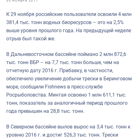
30 НОЯБРЯ 2017
Отраслевые СМИ
К 29 ноября российские пользователи освоили 4 млн
Выставки и конференции
381,4 тыс. тонн водных биоресурсов – это на 2,5%
Научно-практическая литература
выше уровня прошлого года. На предыдущей неделе
отрыв был такой же.
Рыбоохрана России
Отрасль в цифрах
В Дальневосточном бассейне поймано 2 млн 872,6
тыс. тонн ВБР – на 7,7 тыс. тонн больше, чем на
Инфографика
отчетную дату 2016 г. Прибавку, в частности,
Большая африканская экспедиция
обеспечило увеличение добычи трески в Беринговом
море, сообщили Fishnews в пресс-службе
Укрепление духовно-нравственных ценностей
Росрыболовства. Минтая освоено 1 млн 611,1 тыс.
События в России и мире
тонн, показатель за аналогичный период прошлого
года превышен на 28,8 тыс. тонн.
В Северном бассейне вылов вырос на 3,4 тыс. тонн к
уровню 2016 г. и достиг 526,3 тыс. тонн. Трески