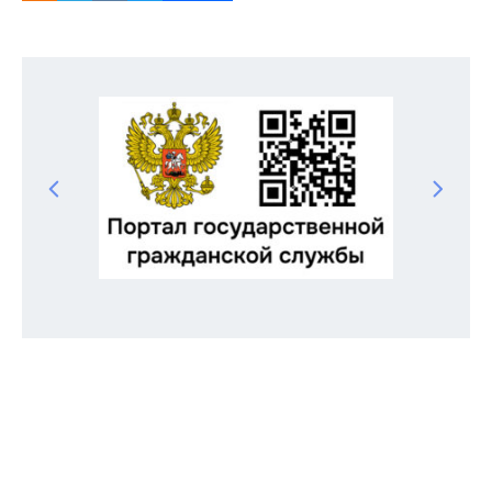
Odnoklassniki
Telegram
VK
Twitter
Facebook
Отправить