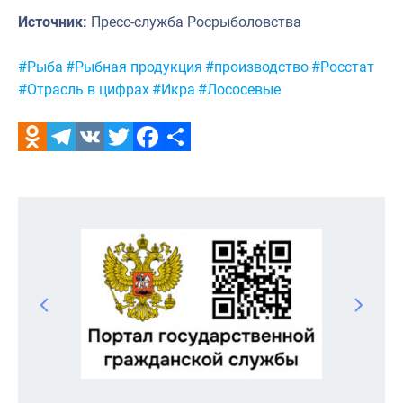
Источник:
Пресс-служба Росрыболовства
Метки:
#Рыба
#Рыбная продукция
#производство
#Росстат
#Отрасль в цифрах
#Икра
#Лососевые
Odnoklassniki
Telegram
VK
Twitter
Facebook
Отправить