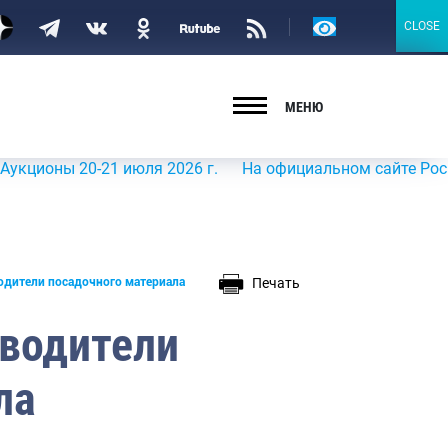
Версия
CLOSE
CLOSE
для
слабовидящих
МЕНЮ
ы 20-21 июля 2026 г.
На официальном сайте Росрыболов
Печать
одители посадочного материала
водители
ла