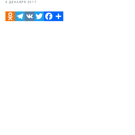
фрах
6 ДЕКАБРЯ 2017
иканская экспедиция
Odnoklassniki
Telegram
VK
Twitter
Facebook
Отправить
уховно-нравственных
ссии и мире