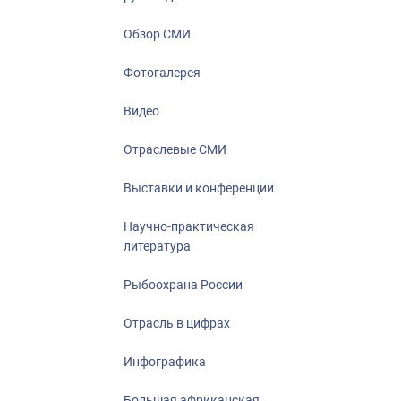
Отрасль в ци
Инфографика
Обзор СМИ
Большая афр
Фотогалерея
Укрепление д
ценностей
Видео
События в Ро
Отраслевые СМИ
Выставки и конференции
Научно-практическая
литература
Рыбоохрана России
Отрасль в цифрах
Инфографика
Большая африканская