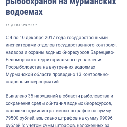
рыбоохраной на мурманских
Отраслевые СМИ
водоемах
Выставки и конференции
Научно-практическая литература
11 ДЕКАБРЯ 2017
Рыбоохрана России
С 4 по 10 декабря 2017 года государственными
инспекторами отделов государственного контроля,
Отрасль в цифрах
надзора и охраны водных биоресурсов Баренцево-
Инфографика
Беломорского территориального управления
Росрыболовства на внутренних водоемах
Большая африканская экспедиция
Мурманской области проведено 13 контрольно-
Укрепление духовно-нравственных ценностей
надзорных мероприятий.
События в России и мире
Выявлено 35 нарушений в области рыболовства и
сохранения среды обитания водных биоресурсов,
наложено административных штрафов на сумму
79500 рублей, взыскано штрафов на сумму 99096
рублей (с учетом сумм штрафов, наложенных за