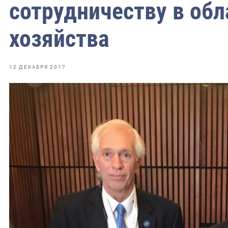
фрах
сотрудничеству в обл
хозяйства
иканская экспедиция
уховно-нравственных
12 ДЕКАБРЯ 2017
ссии и мире