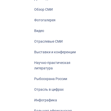
Отрасль в ци
Инфографика
Обзор СМИ
Большая афр
Фотогалерея
Укрепление д
ценностей
Видео
События в Ро
Отраслевые СМИ
Выставки и конференции
Научно-практическая
литература
Рыбоохрана России
Отрасль в цифрах
Инфографика
Большая африканская