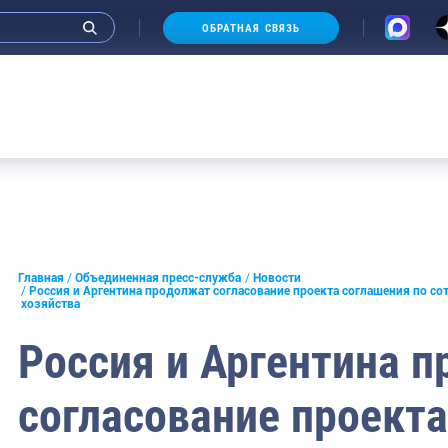
ОБРАТНАЯ СВЯЗЬ
и интервью руководства
Главная
Объединенная пресс-служба
Новости
Россия и Аргентина продолжат согласование проекта соглашения по со
хозяйства
СМИ
Россия и Аргентина 
конференции
ическая литература
согласование проекта
России