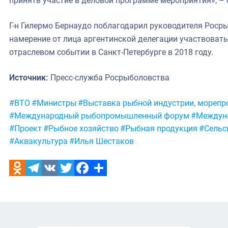
принять участие в деловой программе мероприятия», –
Г-н Гилермо Бернаудо поблагодарил руководителя Роср
намерение от лица аргентинской делегации участвова
отраслевом событии в Санкт-Петербурге в 2018 году.
Источник:
Пресс-служба Росрыболовства
Метки:
#ВТО
#Министры
#Выставка рыбной индустрии, морепро
#Международный рыбопромышленный форум
#Междуна
#Проект
#Рыбное хозяйство
#Рыбная продукция
#Сельс
#Аквакультура
#Илья Шестаков
Odnoklassniki
Telegram
VK
Twitter
Facebook
Отправить