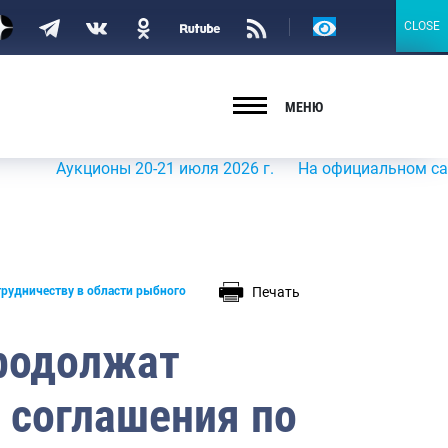
Версия
CLOSE
CLOSE
для
слабовидящих
МЕНЮ
Аукционы 20-21 июля 2026 г.
На официальном сайте Роср
Печать
трудничеству в области рыбного
продолжат
 соглашения по