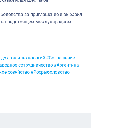
 сказал Илья Шестаков.
ыболовства за приглашение и выразил
ть в предстоящем международном
дуктов и технологий
#Соглашение
родное сотрудничество
#Аргентина
кое хозяйство
#Росрыболовство