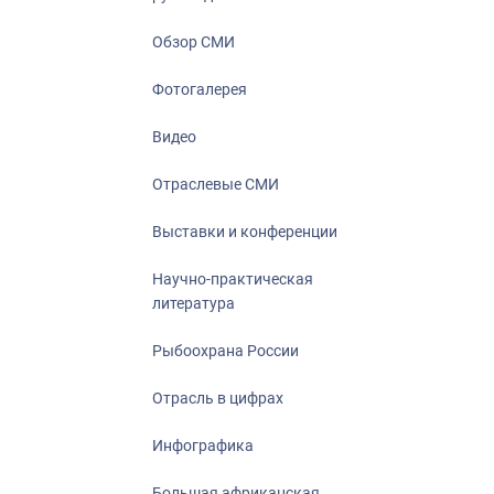
Отрасль в ци
Инфографика
Обзор СМИ
Большая афр
Фотогалерея
Укрепление д
ценностей
Видео
События в Ро
Отраслевые СМИ
Выставки и конференции
Научно-практическая
литература
Рыбоохрана России
Отрасль в цифрах
Инфографика
Большая африканская