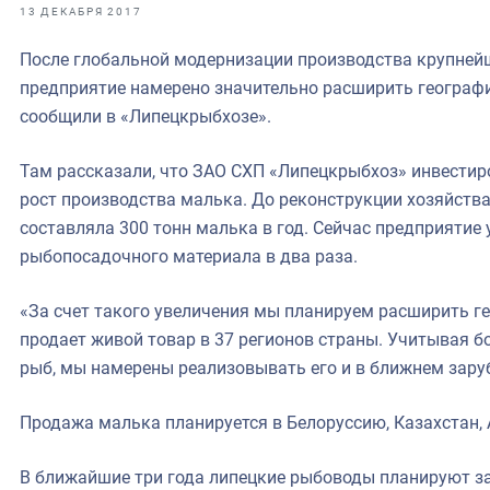
фрах
13 ДЕКАБРЯ 2017
После глобальной модернизации производства крупней
иканская экспедиция
предприятие намерено значительно расширить географи
уховно-нравственных
сообщили в «Липецкрыбхозе».
ссии и мире
Там рассказали, что ЗАО СХП «Липецкрыбхоз» инвестир
рост производства малька. До реконструкции хозяйст
составляла 300 тонн малька в год. Сейчас предприятие
рыбопосадочного материала в два раза.
«За счет такого увеличения мы планируем расширить г
продает живой товар в 37 регионов страны. Учитывая 
рыб, мы намерены реализовывать его и в ближнем заруб
Продажа малька планируется в Белоруссию, Казахстан,
В ближайшие три года липецкие рыбоводы планируют з