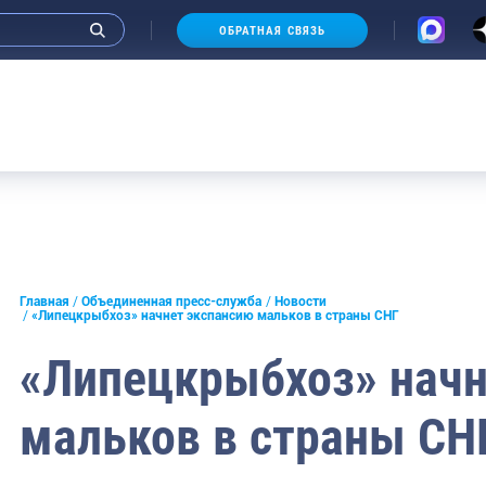
ОБРАТНАЯ СВЯЗЬ
и интервью руководства
Главная
Объединенная пресс-служба
Новости
«Липецкрыбхоз» начнет экспансию мальков в страны СНГ
СМИ
«Липецкрыбхоз» начн
конференции
мальков в страны СН
ическая литература
России