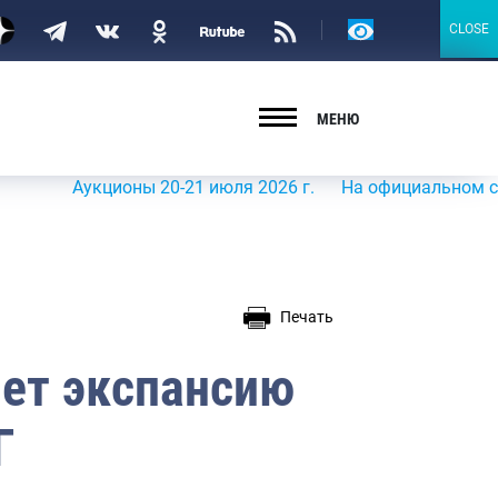
Версия
CLOSE
CLOSE
для
слабовидящих
МЕНЮ
Аукционы 20-21 июля 2026 г.
На официальном сайте Р
Печать
ет экспансию
Г