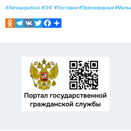
Метки:
#Липецкрыбхоз
#СНГ
#Поставки
#Пресноводные
#Маль
Odnoklassniki
Telegram
VK
Twitter
Facebook
Отправить