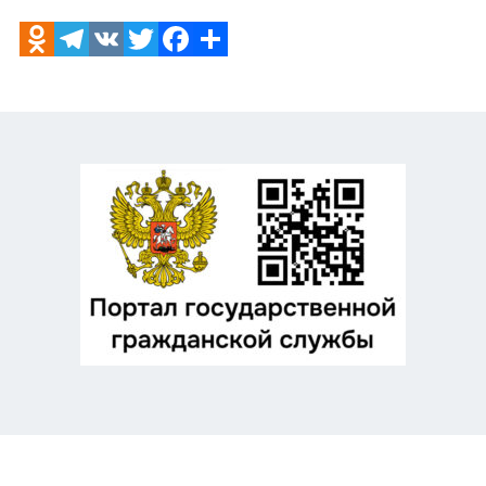
Odnoklassniki
Telegram
VK
Twitter
Facebook
Отправить