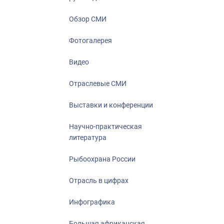
Отрасль в ци
Инфографика
Обзор СМИ
Большая афр
Фотогалерея
Укрепление д
ценностей
Видео
События в Ро
Отраслевые СМИ
Выставки и конференции
Научно-практическая
литература
Рыбоохрана России
Отрасль в цифрах
Инфографика
Большая африканская