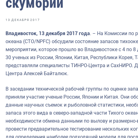
скумбрии
фрах
иканская экспедиция
13 ДЕКАБРЯ 2017
уховно-нравственных
Владивосток, 13 декабря 2017 года
. – На Комиссии по 
океана (СТО/NPFC) обсудили состояние запасов тихооке
ссии и мире
мероприятии, которое прошло во Владивостоке с 4 по 8 
30 ученых из России, Японии, Китая, Республики Корея, 
представляли специалисты ТИНРО-Центра и СахНИРО. Д
Центра Алексей Байталюк.
В заседании технической рабочей группы по оценке за
приняли участие ученые России, Японии и Китая. Они о
данные научных съемок и рыболовной статистики, нео
запаса этого вида в северо-западной части Тихого океа
необходимости обмена данными по вылову и размерно-
провести предварительное тестирование нескольких ко
для определения наиболее подходящей модели для пос