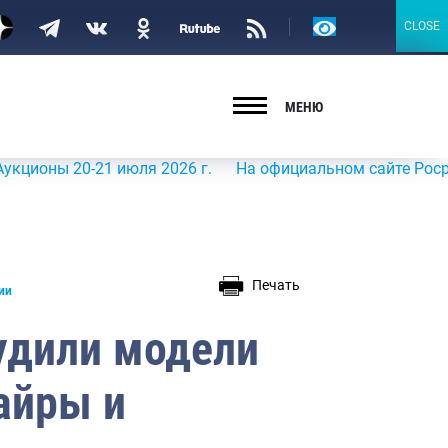
Версия
CLOSE
CLOSE
для
слабовидящих
МЕНЮ
 20-21 июля 2026 г.
На официальном сайте Росрыболовс
Печать
ии
удили модели
айры и