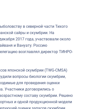
рыболовству в северной части Тихого
анской сайры и скумбрии. На
декабря 2017 года, участвовали около
Тайваня и Вануату. Россию
елегацию возглавлял директор ТИНРО-
пасов японской скумбрии (TWG-CMSA)
бсудили вопросы биологии скумбрии,
бходимые для проведения оценки
на. Участники договорились о
возрастному составу скумбрии. Решено
гортных и одной продукционной модели
ледующей оценки запасов скумбрии.