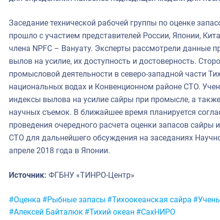
Заседание технической рабочей группы по оценке запа
прошло с участием представителей России, Японии, Кита
члена NPFC – Вануату. Эксперты рассмотрели данные п
вылов на усилие, их доступность и достоверность. Сто
промысловой деятельности в северо-западной части Тихо
национальных водах и Конвенционном районе СТО. Уче
индексы вылова на усилие сайры при промысле, а также
научных съемок. В ближайшее время планируется согла
проведения очередного расчета оценки запасов сайры 
СТО для дальнейшего обсуждения на заседаниях Научно
апреле 2018 года в Японии.
Источник:
ФГБНУ «ТИНРО-Центр»
Метки:
#Оценка
#Рыбные запасы
#Тихоокеанская сайра
#Учен
#Алексей Байталюк
#Тихий океан
#СахНИРО