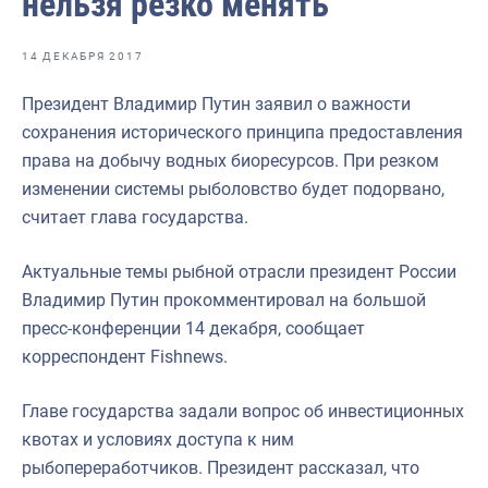
нельзя резко менять
Отраслевые СМИ
Выставки и конференции
14 ДЕКАБРЯ 2017
Научно-практическая литература
Президент Владимир Путин заявил о важности
сохранения исторического принципа предоставления
Рыбоохрана России
права на добычу водных биоресурсов. При резком
Отрасль в цифрах
изменении системы рыболовство будет подорвано,
считает глава государства.
Инфографика
Большая африканская экспедиция
Актуальные темы рыбной отрасли президент России
Владимир Путин прокомментировал на большой
Укрепление духовно-нравственных ценностей
пресс-конференции 14 декабря, сообщает
События в России и мире
корреспондент Fishnews.
Главе государства задали вопрос об инвестиционных
квотах и условиях доступа к ним
рыбопереработчиков. Президент рассказал, что