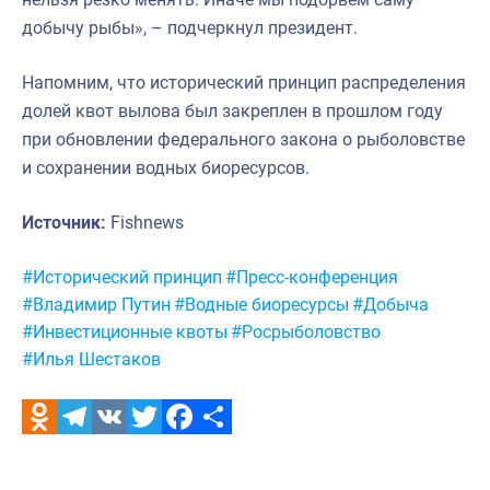
добычу рыбы», – подчеркнул президент.
Напомним, что исторический принцип распределения
долей квот вылова был закреплен в прошлом году
при обновлении федерального закона о рыболовстве
и сохранении водных биоресурсов.
Источник:
Fishnews
Метки:
#Исторический принцип
#Пресс-конференция
#Владимир Путин
#Водные биоресурсы
#Добыча
#Инвестиционные квоты
#Росрыболовство
#Илья Шестаков
Odnoklassniki
Telegram
VK
Twitter
Facebook
Отправить