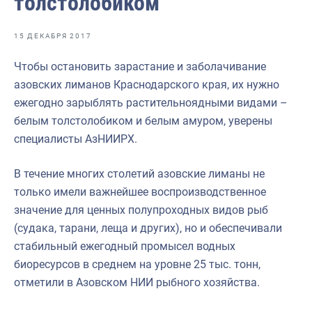
толстолобиком
Отраслевые СМИ
Выставки и конференции
15 ДЕКАБРЯ 2017
Научно-практическая литература
Чтобы остановить зарастание и заболачивание
азовских лиманов Краснодарского края, их нужно
Рыбоохрана России
ежегодно зарыблять растительноядными видами –
Отрасль в цифрах
белым толстолобиком и белым амуром, уверены
специалисты АзНИИРХ.
Инфографика
Большая африканская экспедиция
В течение многих столетий азовские лиманы не
только имели важнейшее воспроизводственное
Укрепление духовно-нравственных ценностей
значение для ценных полупроходных видов рыб
События в России и мире
(судака, тарани, леща и других), но и обеспечивали
стабильный ежегодный промысел водных
биоресурсов в среднем на уровне 25 тыс. тонн,
отметили в Азовском НИИ рыбного хозяйства.