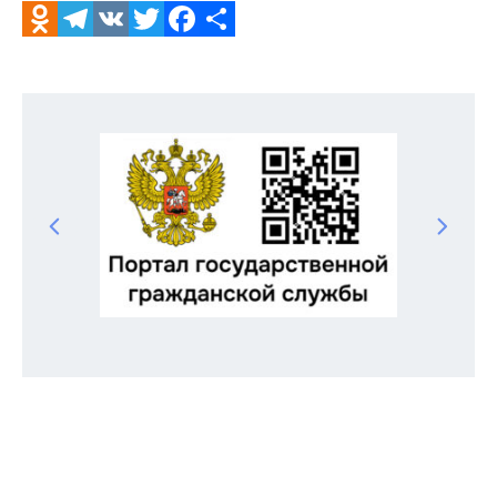
Odnoklassniki
Telegram
VK
Twitter
Facebook
Отправить