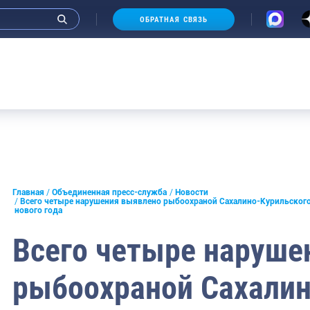
ОБРАТНАЯ СВЯЗЬ
и интервью руководства
Главная
Объединенная пресс-служба
Новости
Всего четыре нарушения выявлено рыбоохраной Сахалино-Курильского
нового года
СМИ
Всего четыре наруше
конференции
ическая литература
рыбоохраной Сахалин
России