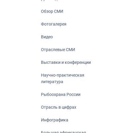
Отрасль в ци
Инфографика
Обзор СМИ
Большая афр
Фотогалерея
Укрепление д
ценностей
Видео
События в Ро
Отраслевые СМИ
Выставки и конференции
Научно-практическая
литература
Рыбоохрана России
Отрасль в цифрах
Инфографика
Большая африканская