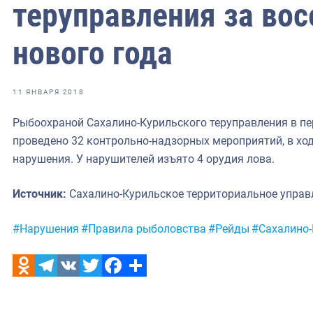
фрах
теруправления за во
нового года
иканская экспедиция
уховно-нравственных
11 ЯНВАРЯ 2018
ссии и мире
Рыбоохраной Сахалино-Курильского теруправления в пер
проведено 32 контрольно-надзорных мероприятий, в хо
нарушения. У нарушителей изъято 4 орудия лова.
Источник:
Сахалино-Курильское территориальное упра
Метки:
#Нарушения
#Правила рыболовства
#Рейды
#Сахалино-
Odnoklassniki
Telegram
VK
Twitter
Facebook
Отправить