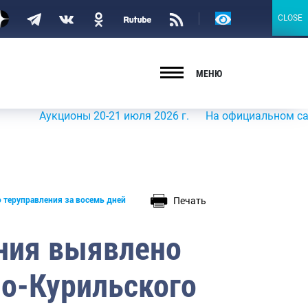
Версия
CLOSE
CLOSE
для
слабовидящих
МЕНЮ
Аукционы 20-21 июля 2026 г.
На официальном сайте Роср
Печать
 теруправления за восемь дней
ния выявлено
о-Курильского