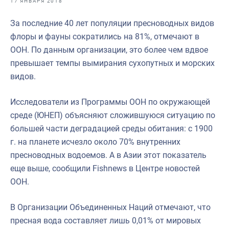
17 ЯНВАРЯ 2018
Отраслевые СМИ
За последние 40 лет популяции пресноводных видов
Выставки и конференции
флоры и фауны сократились на 81%, отмечают в
Научно-практическая литература
ООН. По данным организации, это более чем вдвое
превышает темпы вымирания сухопутных и морских
Рыбоохрана России
видов.
Отрасль в цифрах
Исследователи из Программы ООН по окружающей
Инфографика
среде (ЮНЕП) объясняют сложившуюся ситуацию по
Большая африканская экспедиция
большей части деградацией среды обитания: с 1900
г. на планете исчезло около 70% внутренних
Укрепление духовно-нравственных ценностей
пресноводных водоемов. А в Азии этот показатель
События в России и мире
еще выше, сообщили Fishnews в Центре новостей
ООН.
В Организации Объединенных Наций отмечают, что
пресная вода составляет лишь 0,01% от мировых