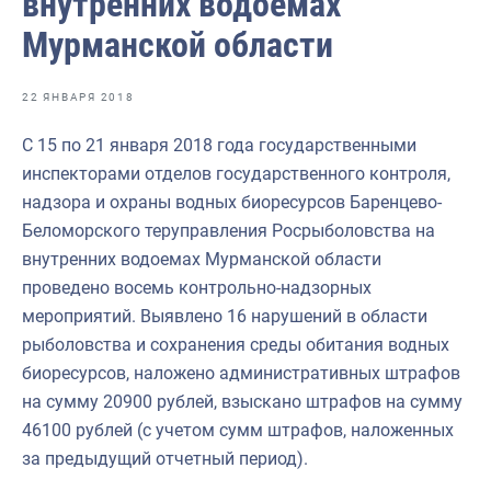
внутренних водоемах
Отраслевые СМИ
Мурманской области
Выставки и конференции
Научно-практическая литература
22 ЯНВАРЯ 2018
Рыбоохрана России
С 15 по 21 января 2018 года государственными
инспекторами отделов государственного контроля,
Отрасль в цифрах
надзора и охраны водных биоресурсов Баренцево-
Инфографика
Беломорского теруправления Росрыболовства на
внутренних водоемах Мурманской области
Большая африканская экспедиция
проведено восемь контрольно-надзорных
Укрепление духовно-нравственных ценностей
мероприятий. Выявлено 16 нарушений в области
рыболовства и сохранения среды обитания водных
События в России и мире
биоресурсов, наложено административных штрафов
на сумму 20900 рублей, взыскано штрафов на сумму
46100 рублей (с учетом сумм штрафов, наложенных
за предыдущий отчетный период).