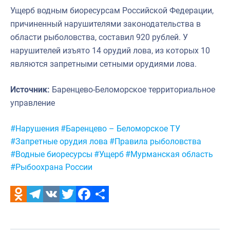
Ущерб водным биоресурсам Российской Федерации,
причиненный нарушителями законодательства в
области рыболовства, составил 920 рублей. У
нарушителей изъято 14 орудий лова, из которых 10
являются запретными сетными орудиями лова.
Источник:
Баренцево-Беломорское территориальное
управление
Метки:
#Нарушения
#Баренцево – Беломорское ТУ
#Запретные орудия лова
#Правила рыболовства
#Водные биоресурсы
#Ущерб
#Мурманская область
#Рыбоохрана России
Odnoklassniki
Telegram
VK
Twitter
Facebook
Отправить