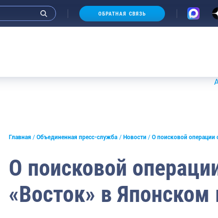
ОБРАТНАЯ СВЯЗЬ
Аукционы 2
и интервью руководства
Главная
Объединенная пресс-служба
Новости
О поисковой операции 
СМИ
О поисковой операци
конференции
«Восток» в Японском
ическая литература
России