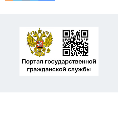
Odnoklassniki
Telegram
VK
Twitter
Facebook
Отправить