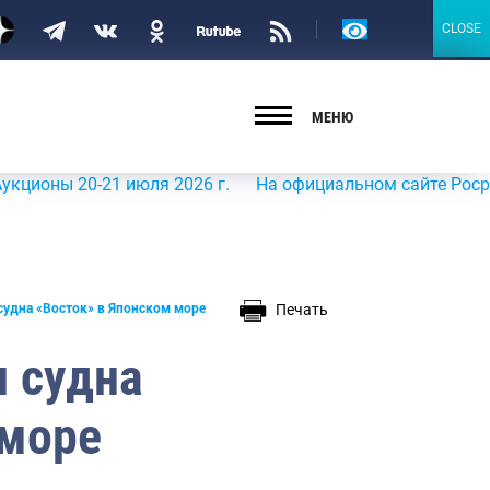
Версия
CLOSE
CLOSE
для
слабовидящих
МЕНЮ
0-21 июля 2026 г.
На официальном сайте Росрыболовства
Печать
судна «Восток» в Японском море
и судна
 море