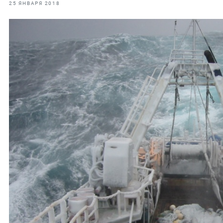
фрах
25 ЯНВАРЯ 2018
иканская экспедиция
уховно-нравственных
ссии и мире