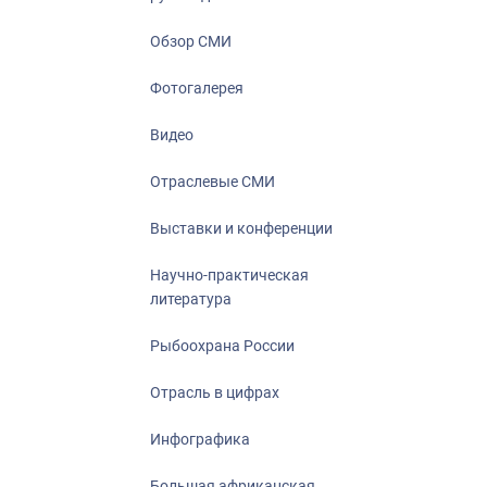
Отрасль в ци
Инфографика
Обзор СМИ
Большая афр
Фотогалерея
Укрепление д
ценностей
Видео
События в Ро
Отраслевые СМИ
Выставки и конференции
Научно-практическая
литература
Рыбоохрана России
Отрасль в цифрах
Инфографика
Большая африканская