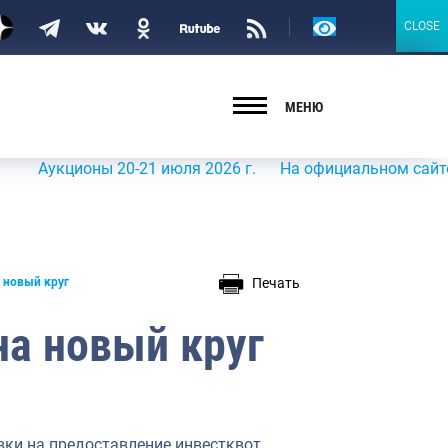
Версия
CLOSE
CLOSE
для
слабовидящих
МЕНЮ
кционы 20-21 июля 2026 г.
На официальном сайте Росрыб
Печать
 новый круг
на новый круг
вки на предоставление инвестквот.