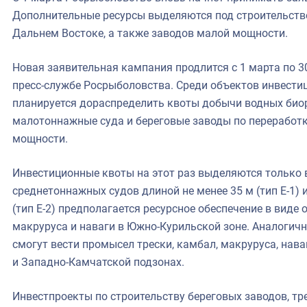
фрах
Дополнительные ресурсы выделяются под строительство
Дальнем Востоке, а также заводов малой мощности.
иканская экспедиция
Новая заявительная кампания продлится с 1 марта по 30
уховно-нравственных
пресс-службе Росрыболовства. Среди объектов инвестиц
ссии и мире
планируется дораспределить квоты добычи водных биор
малотоннажные суда и береговые заводы по переработ
мощности.
Инвестиционные квоты на этот раз выделяются только 
среднетоннажных судов длиной не менее 35 м (тип Е-1)
(тип Е-2) предполагается ресурсное обеспечение в виде 
макруруса и наваги в Южно-Курильской зоне. Аналогичн
смогут вести промысел трески, камбал, макруруса, нава
и Западно-Камчатской подзонах.
Инвестпроекты по строительству береговых заводов, т