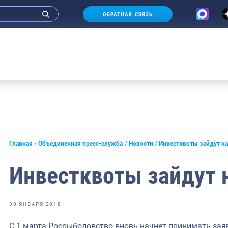
ОБРАТНАЯ СВЯЗЬ
Ау
и интервью руководства
Главная
Объединенная пресс-служба
Новости
Инвестквоты зайдут на
СМИ
Инвестквоты зайдут 
конференции
ическая литература
30 ЯНВАРЯ 2018
России
С 1 марта Росрыболовство вновь начнет принимать зая