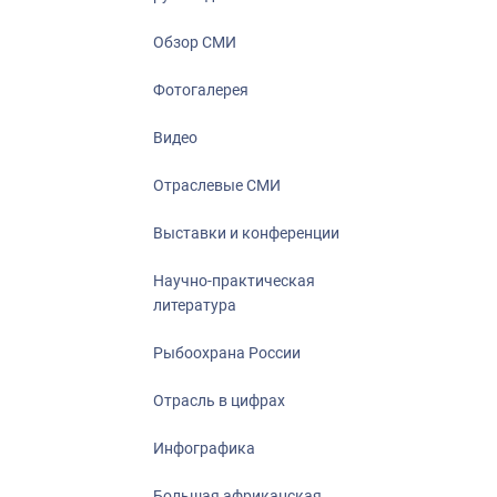
Отрасль в ци
Инфографика
Обзор СМИ
Большая афр
Фотогалерея
Укрепление д
ценностей
Видео
События в Ро
Отраслевые СМИ
Выставки и конференции
Научно-практическая
литература
Рыбоохрана России
Отрасль в цифрах
Инфографика
Большая африканская