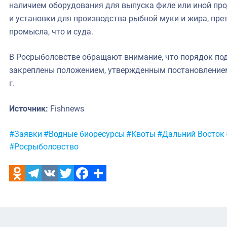
наличием оборудования для выпуска филе или иной пр
и установки для производства рыбной муки и жира, пре
промысла, что и суда.
В Росрыболовстве обращают внимание, что порядок под
закреплены положением, утвержденным постановлением
г.
Источник:
Fishnews
Метки:
#Заявки
#Водные биоресурсы
#Квоты
#Дальний Восток
#Росрыболовство
Odnoklassniki
Telegram
VK
Twitter
Facebook
Отправить