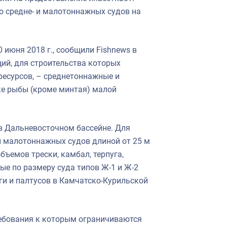
 средне- и малотоннажных судов на
 июня 2018 г., сообщили Fishnews в
ий, для строительства которых
есурсов, – среднетоннажные и
ке рыбы (кроме минтая) малой
в Дальневосточном бассейне. Для
 и малотоннажных судов длиной от 25 м
объемов трески, камбал, терпуга,
ые по размеру суда типов Ж-1 и Ж-2
ги и палтусов в Камчатско-Курильской
ребования к которым ограничиваются