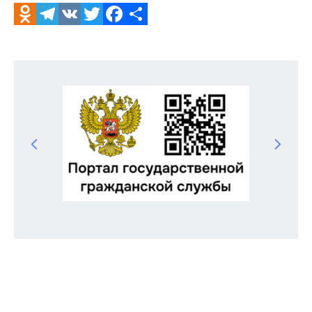
Odnoklassniki
Telegram
VK
Twitter
Facebook
Отправить