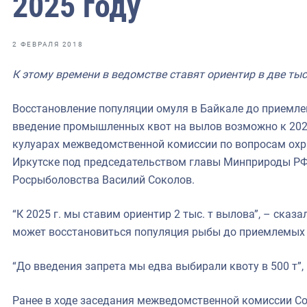
2025 году
фрах
иканская экспедиция
2 ФЕВРАЛЯ 2018
уховно-нравственных
К этому времени в ведомстве ставят ориентир в две ты
ссии и мире
Восстановление популяции омуля в Байкале до приемлем
введение промышленных квот на вылов возможно к 2025 
кулуарах межведомственной комиссии по вопросам охра
Иркутске под председательством главы Минприроды РФ
Росрыболовства Василий Соколов.
“К 2025 г. мы ставим ориентир 2 тыс. т вылова”, – сказа
может восстановиться популяция рыбы до приемлемых 
“До введения запрета мы едва выбирали квоту в 500 т”,
Ранее в ходе заседания межведомственной комиссии Со