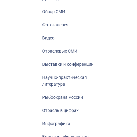
Отрасль в ци
Инфографика
Обзор СМИ
Большая афр
Фотогалерея
Укрепление д
ценностей
Видео
События в Ро
Отраслевые СМИ
Выставки и конференции
Научно-практическая
литература
Рыбоохрана России
Отрасль в цифрах
Инфографика
Большая африканская