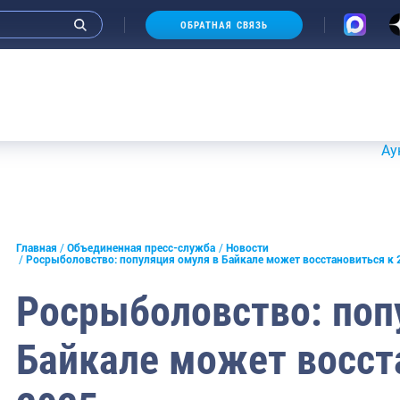
ОБРАТНАЯ СВЯЗЬ
Аукционы 2
и интервью руководства
Главная
Объединенная пресс-служба
Новости
Росрыболовство: популяция омуля в Байкале может восстановиться к 
СМИ
Росрыболовство: поп
конференции
Байкале может восст
ическая литература
России