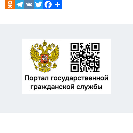
Odnoklassniki
Telegram
VK
Twitter
Facebook
Отправить