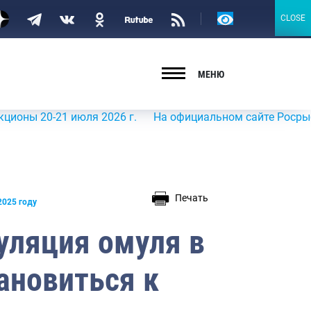
Версия
CLOSE
CLOSE
для
слабовидящих
МЕНЮ
0-21 июля 2026 г.
На официальном сайте Росрыболовств
Печать
2025 году
уляция омуля в
ановиться к