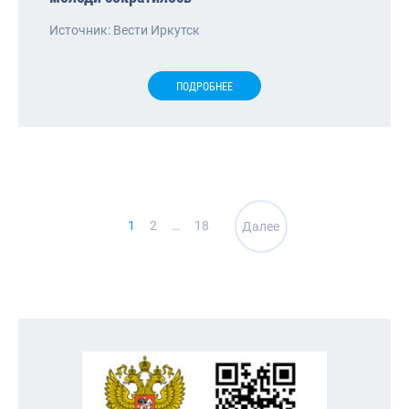
Источник: Вести Иркутск
ПОДРОБНЕЕ
Навигация
1
2
…
18
Далее
по
записям