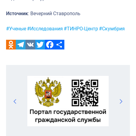
Источник
: Вечерний Ставрополь
Метки:
#Ученые
#Исследования
#ТИНРО-Центр
#Скумбрия
Odnoklassniki
Telegram
VK
Twitter
Facebook
Отправить