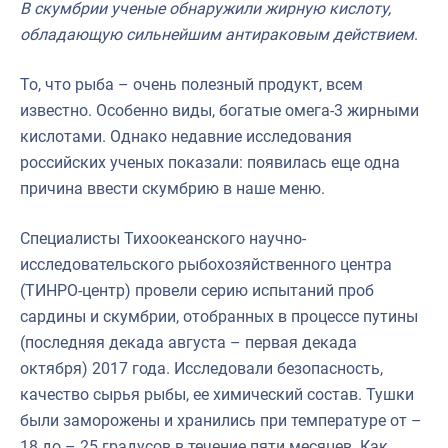
В скумбрии ученые обнаружили жирную кислоту,
Отраслевые СМИ
обладающую сильнейшим антираковым действием
.
Выставки и конференции
То, что рыба – очень полезный продукт, всем
Научно-практическая литература
известно. Особенно виды, богатые омега-3 жирными
Рыбоохрана России
кислотами. Однако недавние исследования
российских ученых показали: появилась еще одна
Отрасль в цифрах
причина ввести скумбрию в наше меню.
Инфографика
Cпециалисты Тихоокеанского научно-
Большая африканская экспедиция
исследовательского рыбохозяйственного центра
Укрепление духовно-нравственных ценностей
(ТИНРО-центр) провели серию испытаний проб
сардины и скумбрии, отобранных в процессе путины
События в России и мире
(последняя декада августа – первая декада
октября) 2017 года. Исследовали безопасность,
качество сырья рыбы, ее химический состав. Тушки
были заморожены и хранились при температуре от –
18 до – 25 градусов в течение пяти месяцев. Как