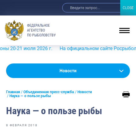
CLOSE
CLOSE
ФЕДЕРАЛЬНОЕ
АГЕНТСТВО
ПО РЫБОЛОВСТВУ
-21 июля 2026 г.
На официальном сайте Росрыболовства
Новости
Новости
Анонсы
Главная
Объединенная пресс-служба
Новости
Выступления и интервью руководства
Наука — о пользе рыбы
Обзор СМИ
Наука — о пользе рыбы
Фотогалерея
8 ФЕВРАЛЯ 2018
Видео