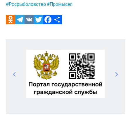
#Росрыболовство
#Промысел
Odnoklassniki
Telegram
VK
Twitter
Facebook
Отправить