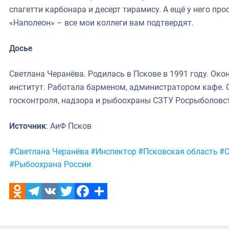
спагетти карбонара и десерт тирамису. А ещё у него про
«Наполеон» – все мои коллеги вам подтвердят.
Досье
Светлана Черанёва. Родилась в Пскове в 1991 году. Ок
институт. Работала барменом, администратором кафе. С
госконтроля, надзора и рыбоохраны СЗТУ Росрыболовс
Источник
: АиФ Псков
Метки:
#Светлана Черанёва
#Инспектор
#Псковская область
#С
#Рыбоохрана России
Odnoklassniki
Telegram
VK
Twitter
Facebook
Отправить