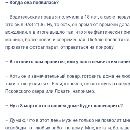
– Когда она появилась?
– Водительские права я получила в 18 лет, а свою пер
Это был ВАЗ-2106. Ну, то есть, он время от времени дав
вождения, а в итоге вышло так, что я её фактически при
машина, более новая и современная. Люблю после тяжело
прихватив фотоаппарат, отправиться на природу.
–
А готовить вам нравится, или у вас в семье этим зан
– Хоть он и замечательный повар, готовить дома не люб
таки стою у плиты я. Если, конечно, не нахожусь в очер
Псковского озера или Ловати, например.
– Ну а 8 марта кто в вашем доме будет кашеварить?
– Думаю, что в этот день муж не только не позволит мн
освободит от любых работ по дому. Мне, кстати, больше 