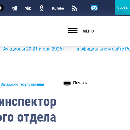
Версия
CLOSE
CLOSE
для
слабовидящих
МЕНЮ
ионы 20-21 июля 2026 г.
На официальном сайте Росрыбол
Печать
-Западного теруправления
 инспектор
го отдела