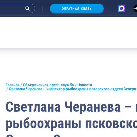
ОБРАТНАЯ СВЯЗЬ
Аукц
и интервью руководства
Главная
Объединенная пресс-служба
Новости
Светлана Черанева – инспектор рыбоохраны псковского отдела Северо
СМИ
Светлана Черанева –
конференции
рыбоохраны псковско
ическая литература
России