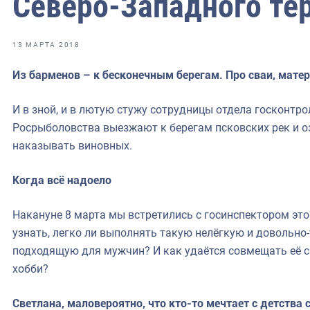
Северо-Западного те
фрах
иканская экспедиция
13 МАРТА 2018
уховно-нравственных
Из барменов – к бесконечным берегам. Про сваи, мате
ссии и мире
И в зной, и в лютую стужу сотрудницы отдела госконтр
Росрыболовства выезжают к берегам псковских рек и о
наказывать виновных.
Когда всё надоело
Накануне 8 марта мы встретились с госинспектором это
узнать, легко ли выполнять такую нелёгкую и довольно
подходящую для мужчин? И как удаётся совмещать её
хобби?
Светлана, маловероятно, что кто-то мечтает с детства