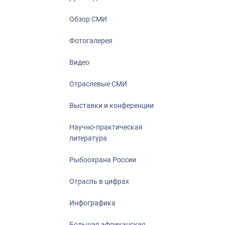
Отрасль в ци
Инфографика
Обзор СМИ
Большая афр
Фотогалерея
Укрепление д
ценностей
Видео
События в Ро
Отраслевые СМИ
Выставки и конференции
Научно-практическая
литература
Рыбоохрана России
Отрасль в цифрах
Инфографика
Большая африканская