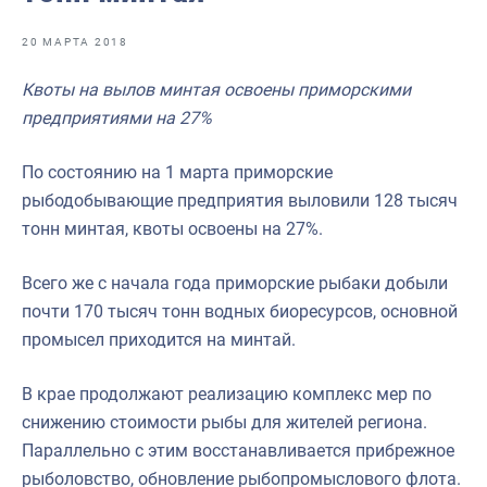
Отраслевые СМИ
20 МАРТА 2018
Выставки и конференции
Квоты на вылов минтая освоены приморскими
Научно-практическая литература
предприятиями на 27%
Рыбоохрана России
По состоянию на 1 марта приморские
Отрасль в цифрах
рыбодобывающие предприятия выловили 128 тысяч
Инфографика
тонн минтая, квоты освоены на 27%.
Большая африканская экспедиция
Всего же с начала года приморские рыбаки добыли
Укрепление духовно-нравственных ценностей
почти 170 тысяч тонн водных биоресурсов, основной
промысел приходится на минтай.
События в России и мире
В крае продолжают реализацию комплекс мер по
снижению стоимости рыбы для жителей региона.
Параллельно с этим восстанавливается прибрежное
рыболовство, обновление рыбопромыслового флота.