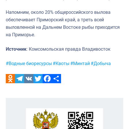
Напомним, около 20% общероссийского вылова
обеспечивает Приморский край, а треть всей
выловленной на Дальнем Востоке рыбы приходится
на Приморье.
Источник
: Комсомольская правда Владивосток
Метки:
#Водные биоресурсы
#Квоты
#Минтай
#Добыча
Odnoklassniki
Telegram
VK
Twitter
Facebook
Отправить