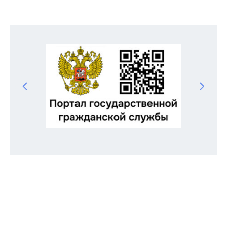
Odnoklassniki
Telegram
VK
Twitter
Facebook
Отправить