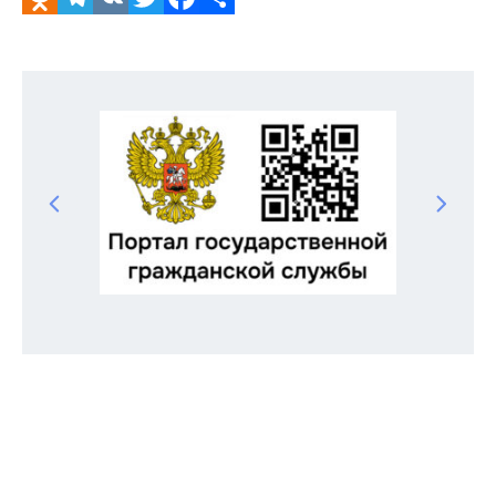
Odnoklassniki
Telegram
VK
Twitter
Facebook
Отправить