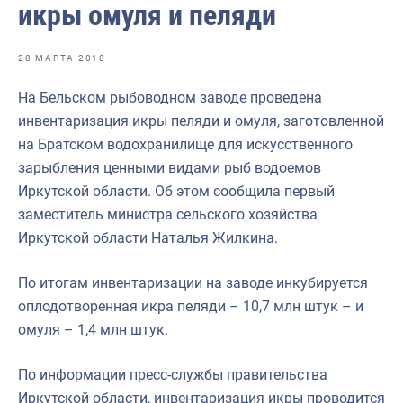
икры омуля и пеляди
Отраслевые СМИ
Выставки и конференции
28 МАРТА 2018
Научно-практическая литература
На Бельском рыбоводном заводе проведена
Рыбоохрана России
инвентаризация икры пеляди и омуля, заготовленной
на Братском водохранилище для искусственного
Отрасль в цифрах
зарыбления ценными видами рыб водоемов
Инфографика
Иркутской области. Об этом сообщила первый
заместитель министра сельского хозяйства
Большая африканская экспедиция
Иркутской области Наталья Жилкина.
Укрепление духовно-нравственных ценностей
По итогам инвентаризации на заводе инкубируется
События в России и мире
оплодотворенная икра пеляди – 10,7 млн штук – и
омуля – 1,4 млн штук.
По информации пресс-службы правительства
Иркутской области, инвентаризация икры проводится