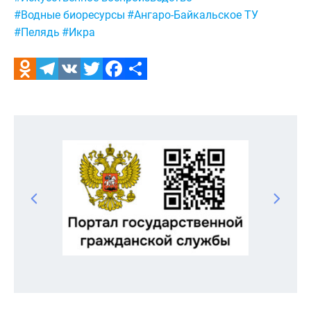
#Водные биоресурсы
#Ангаро-Байкальское ТУ
#Пелядь
#Икра
Odnoklassniki
Telegram
VK
Twitter
Facebook
Отправить