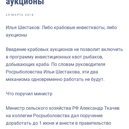
аукционы
Отраслевые СМИ
Выставки и конференции
29 МАРТА 2018
Научно-практическая литература
Илья Шестаков: Либо крабовые инвестквоты, либо
аукционы
Рыбоохрана России
Отрасль в цифрах
Введение крабовых аукционов не позволит включить
в программу инвестиционных квот рыбаков,
Инфографика
добывающих краба. По словам руководителя
Большая африканская экспедиция
Росрыболовства Ильи Шестакова, эти два
механизма одновременно работать не будут.
Укрепление духовно-нравственных ценностей
События в России и мире
Что поручил министр
Министр сельского хозяйства РФ Александр Ткачев
на коллегии Росрыболовства дал поручение
доработать до 1 июня и внести в правительство