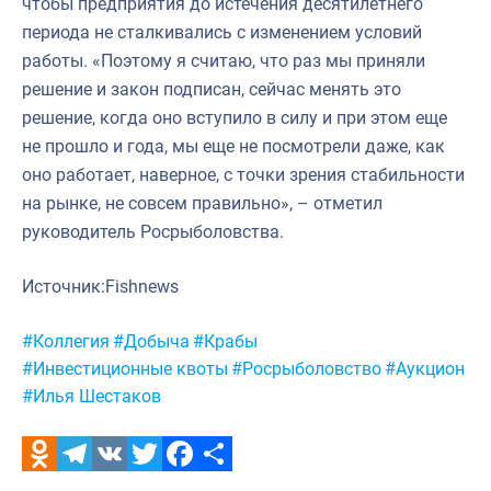
чтобы предприятия до истечения десятилетнего
периода не сталкивались с изменением условий
работы. «Поэтому я считаю, что раз мы приняли
решение и закон подписан, сейчас менять это
решение, когда оно вступило в силу и при этом еще
не прошло и года, мы еще не посмотрели даже, как
оно работает, наверное, с точки зрения стабильности
на рынке, не совсем правильно», – отметил
руководитель Росрыболовства.
Источник:Fishnews
Метки:
#Коллегия
#Добыча
#Крабы
#Инвестиционные квоты
#Росрыболовство
#Аукцион
#Илья Шестаков
Odnoklassniki
Telegram
VK
Twitter
Facebook
Отправить