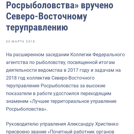
Росрыболовства» вручено
Отраслевые СМИ
Северо-Восточному
Выставки и конференции
теруправлению
Научно-практическая литература
Рыбоохрана России
30 МАРТА 2018
Отрасль в цифрах
На расширенном заседании Коллегии Федерального
Инфографика
агентства по рыболовству, посвященной итогам
деятельности ведомства в 2017 году и задачам на
Большая африканская экспедиция
2018 год коллектив Северо-Восточного
Укрепление духовно-нравственных ценностей
теруправления Росрыболовства за высокие
показатели в работе удостоился переходящим
События в России и мире
знаменем «Лучшее территориальное управление
Росрыболовства».
Руководителю управления Александру Христенко
присвоено звание «Почетный работник органов