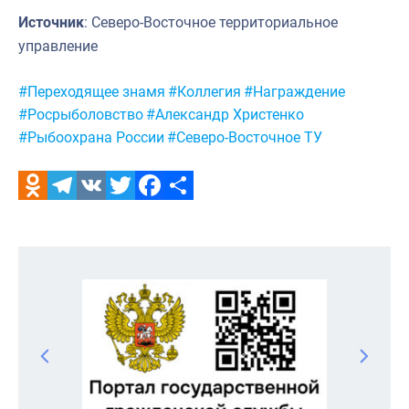
Источник
: Северо-Восточное территориальное
управление
Метки:
#Переходящее знамя
#Коллегия
#Награждение
#Росрыболовство
#Александр Христенко
#Рыбоохрана России
#Северо-Восточное ТУ
Odnoklassniki
Telegram
VK
Twitter
Facebook
Отправить