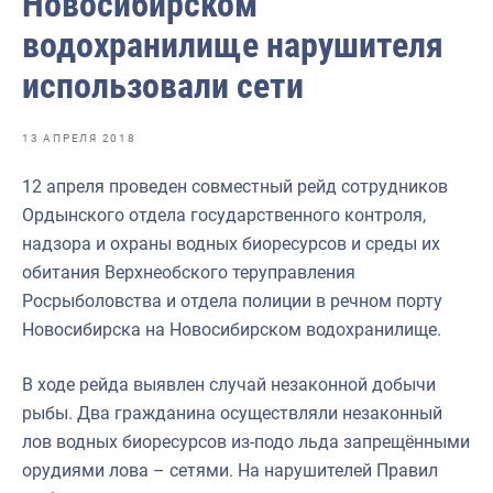
Новосибирском
Отраслевые СМИ
водохранилище нарушителя
Выставки и конференции
использовали сети
Научно-практическая литература
Рыбоохрана России
13 АПРЕЛЯ 2018
Отрасль в цифрах
12 апреля проведен совместный рейд сотрудников
Ордынского отдела государственного контроля,
Инфографика
надзора и охраны водных биоресурсов и среды их
Большая африканская экспедиция
обитания Верхнеобского теруправления
Росрыболовства и отдела полиции в речном порту
Укрепление духовно-нравственных ценностей
Новосибирска на Новосибирском водохранилище.
События в России и мире
В ходе рейда выявлен случай незаконной добычи
рыбы. Два гражданина осуществляли незаконный
лов водных биоресурсов из-подо льда запрещёнными
орудиями лова – сетями. На нарушителей Правил