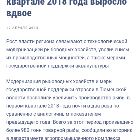
квартале 2018 года выросло
Отраслевые СМИ
вдвое
Выставки и конференции
Научно-практическая литература
17 АПРЕЛЯ 2018
Рыбоохрана России
Рост власти региона связывают с технологической
модернизацией рыбоводных хозяйств, увеличением
Отрасль в цифрах
их производственных мощностей, а также мерами
Инфографика
государственной поддержки аквакультуры
Большая африканская экспедиция
Модернизация рыбоводных хозяйств и меры
Укрепление духовно-нравственных ценностей
государственной поддержки отрасли в Тюменской
области позволили увеличить производство рыбы в
События в России и мире
первом квартале 2018 года почти в два раза по
сравнению с аналогичным показателем
предыдущего года. Всего за этот период произведено
более 980 тонн товарной рыбы, сообщили во вторник
в департаменте агропромышленного комплекса