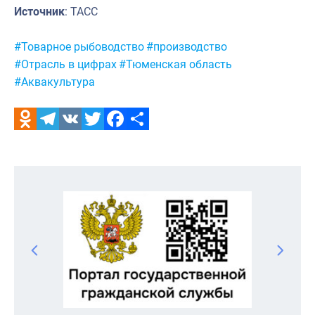
Источник
: ТАСС
Метки:
#Товарное рыбоводство
#производство
#Отрасль в цифрах
#Тюменская область
#Аквакультура
Odnoklassniki
Telegram
VK
Twitter
Facebook
Отправить